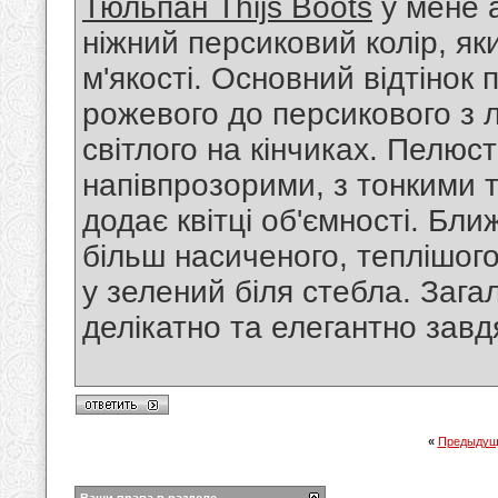
Тюльпан Thijs Boots
у мене а
ніжний персиковий колір, як
м'якості. Основний відтінок 
рожевого до персикового з 
світлого на кінчиках. Пелюс
напівпрозорими, з тонкими
додає квітці об'ємності. Бл
більш насиченого, теплішого
у зелений біля стебла. Заг
делікатно та елегантно завд
«
Предыдущ