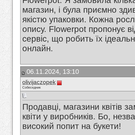
Flowerpot. Я замовила кілька
магазин, і була приємно зд
якістю упаковки. Кожна росл
опису. Flowerpot пропонує ві
сервіс, що робить їх ідеаль
онлайн.
06.11.2024, 13:10
olivijaczopek
Собеседник
Продавці, магазини квітів зам
квіти у виробників. Бо, незв
високий попит на букети!