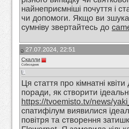
найнеприємніші почуття і ст
чи допомоги. Якщо ви зшукає
сумніву звертайтесь до
came
27.07.2024, 22:51
Скалли
Собеседник
Ця стаття про кімнатні квіти
поради, як створити ідеаль
https://tvoemisto.tv/news/yak
спатифілум виявилися ідеал
повітря та створення затиш