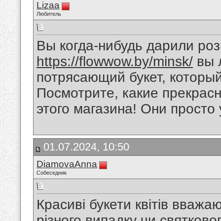
Lizaa
Любитель
Вы когда-нибудь дарили роз
https://flowwow.by/minsk/
вы 
потрясающий букет, который
Посмотрите, какие прекрас
этого магазина! Они просто
01.07.2024, 10:50
DiamovaAnna
Собеседник
Красиві букети квітів вваж
різного випадку чи святково