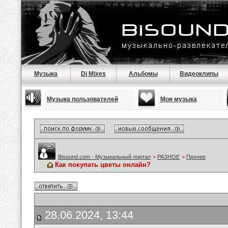
Музыка
Dj Mixes
Альбомы
Видеоклипы
Музыка пользователей
Моя музыка
Bisound.com - Музыкальный портал
>
РАЗНОЕ
>
Прочее
Как покупать цветы онлайн?
28.06.2024, 13:44