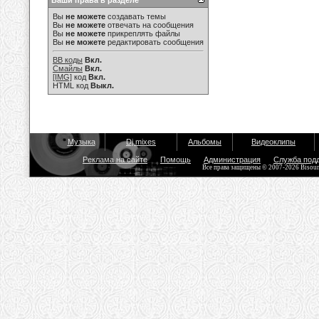
Ваши права в разделе
Вы
не можете
создавать темы
Вы
не можете
отвечать на сообщения
Вы
не можете
прикреплять файлы
Вы
не можете
редактировать сообщения
BB коды
Вкл.
Смайлы
Вкл.
[IMG]
код
Вкл.
HTML код
Выкл.
Музыка
Dj mixes
Альбомы
Видеоклипы
Реклама на сайте
Помощь
Администрация
Служба под
Все права защищены © 2007-2026 Bisou