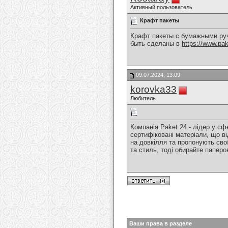
Активный пользователь
Крафт пакеты
Крафт пакеты с бумажными руч
быть сделаны в
https://www.pak
09.07.2024, 13:09
korovka33
Любитель
Компанія Paket 24 - лідер у с
сертифіковані матеріали, що в
на довкілля та пропонують свої
та стиль, тоді обирайте паперо
Ваши права в разделе