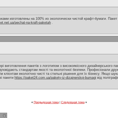
ками изготовлены на 100% из экологически чистой крафт-бумаги. Пакет
et.net.ua/pechat-na-kraft-paketah
.
фері виготовлення пакетів з логотипом з високоякісного дизайнерського 
ідповідають стандартам якості та екологічної безпеки. Професіонали дру
м клієнтам екологічно чисті та стильні рішення для їх бізнесу. Якщо шука
ві пакети
https://paket24.com.ua/pakety-iz-dizajnerskoj-bumagi
від поліграфі
«
Предыдущая тема
|
Следующая тема
»