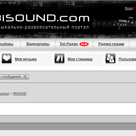
Вход
льбомы
Видеоклипы
Топ Радио
Радиостанции
Моя музыка
Моя страница
Пользов
портал
>
РАЗНОЕ