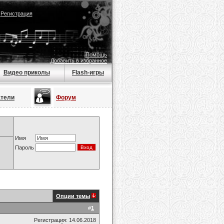
|
Регистрация
Помощь
Добавить в избранное
Видео приколы
Flash-игры
атели
Форум
Имя
Пароль
Опции темы
#
1
Регистрация: 14.06.2018