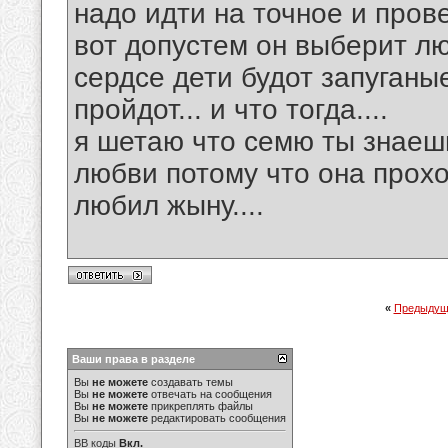
надо идти на точное и пров
вот допустем он выберит лю
сердсе дети будот запуган
пройдот... и что тогда....
я шетаю что семю ты знаеш
любви потому что она прохо
любил жыну....
«
Предыдущ
Ваши права в разделе
Вы
не можете
создавать темы
Вы
не можете
отвечать на сообщения
Вы
не можете
прикреплять файлы
Вы
не можете
редактировать сообщения
BB коды
Вкл.