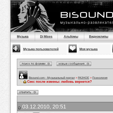
Музыка
Dj Mixes
Альбомы
Видеоклипы
Музыка пользователей
Моя музыка
Bisound.com - Музыкальный портал
>
РАЗНОЕ
>
Психология
Секс после измены: любовь вернется?
03.12.2010, 20:51