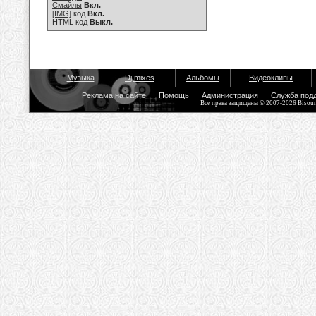
Смайлы
Вкл.
[IMG]
код
Вкл.
HTML код
Выкл.
Музыка
Dj mixes
Альбомы
Видеоклипы
Реклама на сайте
Помощь
Администрация
Служба под
Все права защищены © 2007-2026 Bisou