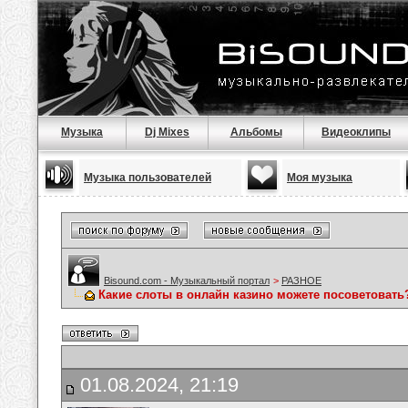
Музыка
Dj Mixes
Альбомы
Видеоклипы
Музыка пользователей
Моя музыка
Bisound.com - Музыкальный портал
>
РАЗНОЕ
Какие слоты в онлайн казино можете посоветовать
01.08.2024, 21:19