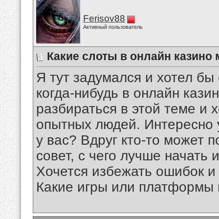
Ferisov88
Активный пользователь
Какие слоты в онлайн казино
Я тут задумался и хотел бы 
когда-нибудь в онлайн кази
разбираться в этой теме и 
опытных людей. Интересно у
у вас? Вдруг кто-то может 
совет, с чего лучше начать 
Хочется избежать ошибок и 
Какие игры или платформы 