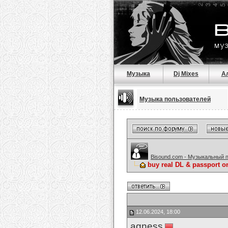
Музыка
Dj Mixes
А
Музыка пользователей
Bisound.com - Музыкальный 
buy real DL & passport o
12.06.2024, 18:00
agness