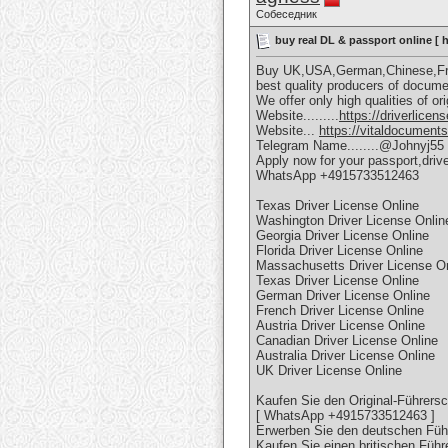
Собеседник
buy real DL & passport online [
Buy UK,USA,German,Chinese,Fre
best quality producers of docume
We offer only high qualities of ori
Website.........
https://driverlice
Website...
https://vitaldocument
Telegram Name........@Johnyj55
Apply now for your passport,drive
WhatsApp +4915733512463
Texas Driver License Online
Washington Driver License Onlin
Georgia Driver License Online
Florida Driver License Online
Massachusetts Driver License O
Texas Driver License Online
German Driver License Online
French Driver License Online
Austria Driver License Online
Canadian Driver License Online
Australia Driver License Online
UK Driver License Online
Kaufen Sie den Original-Führersc
[ WhatsApp +4915733512463 ]
Erwerben Sie den deutschen Führ
Kaufen Sie einen britischen Führ