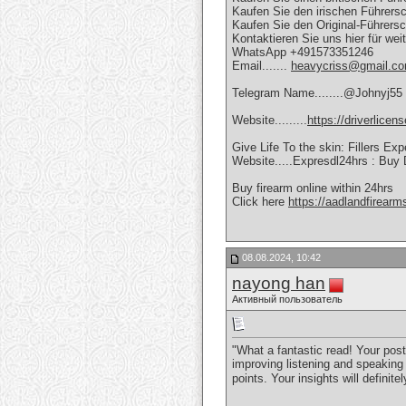
Kaufen Sie den irischen Führersc
Kaufen Sie den Original-Führersc
Kontaktieren Sie uns hier für wei
WhatsApp +491573351246
Email.......
heavycriss@gmail.c
Telegram Name........@Johnyj55
Website.........
https://driverlice
Give Life To the skin: Fillers E
Website.....Expresdl24hrs : Buy
Buy firearm online within 24hrs
Click here
https://aadlandfirear
08.08.2024, 10:42
nayong han
Активный пользователь
"What a fantastic read! Your pos
improving listening and speaking 
points. Your insights will definit