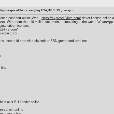
 https://expresdl24hrs.com/]buy USA,UK,EU DL, passport
nch passport online,Web...
https://expresdl24hrs.com/
driver license online 
nts. With more than 10 million documents circulating in the world. WhatsApp.
ginal driver licenses.
nse24hrs.com/
scenter.com/
r's license,id card,visa,diplomlats,SSN,green card,toefl etc.
e
nline
hein aller EU-Länder online
erschein online
erschein online