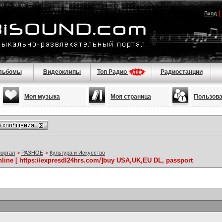
Вход
льбомы
Видеоклипы
Топ Радио
Радиостанции
Моя музыка
Моя страница
Пользов
портал
>
РАЗНОЕ
>
Культура и Искусство
nline [ https://expresdl24hrs.com/]buy USA,UK,EU DL, passport