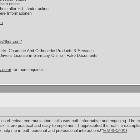
hein online
hein aller EU-Länder online
tere Informationen
om
nse24hrs.com/
xperts: Cosmetic And Orthopedic Products & Services
 Driver's License in Germany Online - Fake Documents
ms.com/
for more inquiries
t on effective communication skills was both informative and engaging. The e
skills are practical and easy to implement. I appreciated the real-life examples
ely help me in both personal and professional interactions!"
노원출장안마