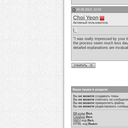
08.08.2024, 10:42
Choi Yeon
Активный пользователь
"I was really impressed by your 
the process seem much less daunti
detailed explanations are invalua
Ваши права в разделе
Вы
не можете
создавать темы
Вы
не можете
отвечать на сообщен
Вы
не можете
прикреплять файлы
Вы
не можете
редактировать сообщ
BB коды
Вкл.
Смайлы
Вкл.
[IMG]
код
Вкл.
HTML код
Выкл.