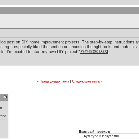
blog post on DIY home improvement projects. The step-by-step instructions a
ng. I especially liked the section on choosing the right tools and materials.
ble. I’m excited to start my own DIY project!"
완주출장마사지
«
Предыдущая тема
|
Следующая тема
»
ия
ения
Быстрый переход