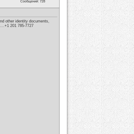
Сообщений: 728
and other identity documents,
....+1 201 785-7727