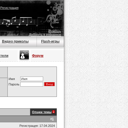
|
Регистрация
Помощь
Добавить в избранное
Видео приколы
Flash-игры
атели
Форум
Имя
Пароль
Опции темы
#
1
Регистрация: 17.04.2024