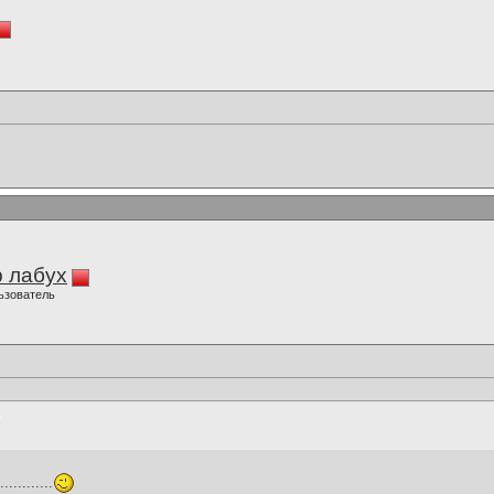
 лабух
ьзователь
.........