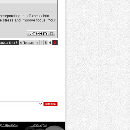
incorporating mindfulness into
uce stress and improve focus. Your
аница 6 из 6
«
Первая
<
4
5
6
део приколы
Flash-игры