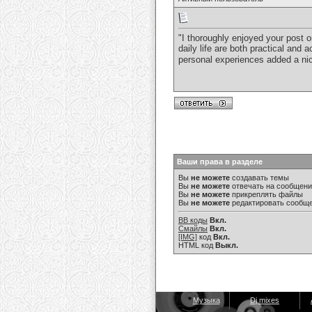
"I thoroughly enjoyed your post 
daily life are both practical and
personal experiences added a nic
Ваши права в разделе
Вы
не можете
создавать темы
Вы
не можете
отвечать на сообщен
Вы
не можете
прикреплять файлы
Вы
не можете
редактировать сообщ
BB коды
Вкл.
Смайлы
Вкл.
[IMG]
код
Вкл.
HTML код
Выкл.
Музыка
Dj mixes