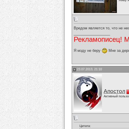
Живу я
Вредом является то, что не не
__________________
Рекламописец! Мо
Я мзду не беру
Мне за дер
23.07.2013, 21:10
Апостол
Активный пользо
Цитата: