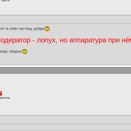
 здесь
сёт в себе частицу добра
дератор - лопух, но аппаратура при нё
жаву обидно
ватель