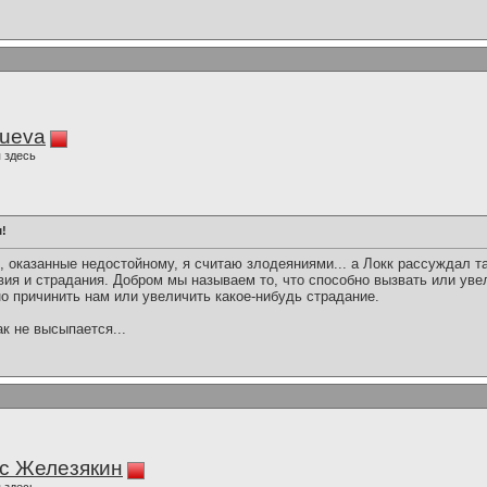
lueva
 здесь
!
, оказанные недостойному, я считаю злодеяниями... а Локк рассуждал 
вия и страдания. Добром мы называем то, что способно вызвать или уве
о причинить нам или увеличить какое-нибудь страдание.
ак не высыпается...
с Железякин