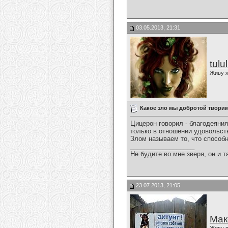
03.05.2013, 21:31
tulu
Живу я
Какое зло мы добротой творим
Цицерон говорил - благодеяния
только в отношении удовольст
Злом называем то, что способн
__________________
Не будите во мне зверя, он и т
23.07.2013, 21:05
Мак