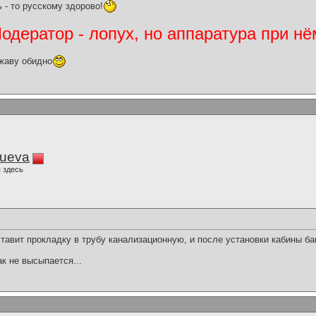
 - то русскому здорово!
дератор - лопух, но аппаратура при нё
жаву обидно
lueva
 здесь
е ставит прокладку в трубу канализационную, и после установки кабины б
ак не высыпается...