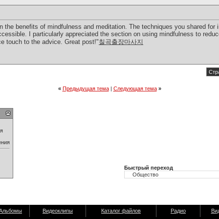
on the benefits of mindfulness and meditation. The techniques you shared for 
 accessible. I particularly appreciated the section on using mindfulness to red
e touch to the advice. Great post!"
칠곡출장마사지
Стр
«
Предыдущая тема
|
Следующая тема
»
ия
ения
Быстрый переход
Альбомы
Видеоклипы
Каталог файлов
Радио
Ви