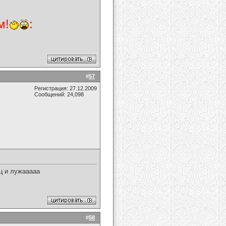
м!
:
#
57
Регистрация: 27.12.2009
Сообщений: 24,098
ац и лужааааа
#
58