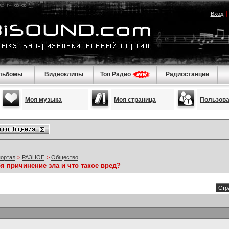
Вход
льбомы
Видеоклипы
Топ Радио
Радиостанции
Моя музыка
Моя страница
Пользов
портал
>
РАЗНОЕ
>
Общество
бя причинение зла и что такое вред?
Стр