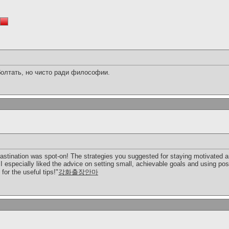
болтать, но чисто ради философии.
rastination was spot-on! The strategies you suggested for staying motivated 
I especially liked the advice on setting small, achievable goals and using posi
for the useful tips!"
강화출장안마