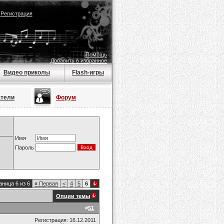
|
Регистрация
Помощь
Добавить в избранное
Видео приколы
Flash-игры
атели
Форум
Имя
Пароль
аница 6 из 6
«
Первая
<
4
5
6
Опции темы
#
51
Регистрация: 16.12.2011