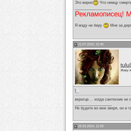
Это верно
Что немцу смерть
__________________
Рекламописец! Мо
Я мзду не беру
Мне за дер
21.07.2016, 22:40
tulu
Живу я
вкратце.... когда сантехник н
__________________
Не будите во мне зверя, он и т
25.03.2024, 12:39