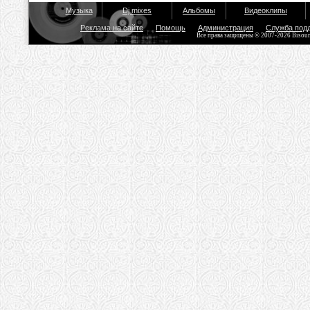
Музыка
Dj mixes
Альбомы
Видеоклипы
Реклама на сайте
Помощь
Администрация
Служба под
Все права защищены © 2007-2026 Bisou