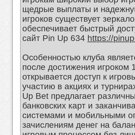
щедрые выплаты и надежную
игроков существует зеркало
обеспечивает быстрый досту
сайт Pin Up 634
https://pinu
Особенностью клуба являет
после достижения игроком 1
открывается доступ к игров
участию в акциях и турнира
Up Bet предлагает различны
банковских карт и заканчи
системами и мобильными о
зачислениям денег на балан
игровым процессом без лиш