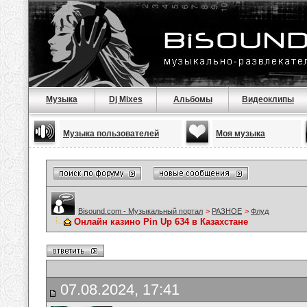
Музыка
Dj Mixes
Альбомы
Видеоклипы
Музыка пользователей
Моя музыка
Bisound.com - Музыкальный портал
>
РАЗНОЕ
>
Флуд
Онлайн казино Pin Up 634 в Казахстане
07.08.2024, 17:41