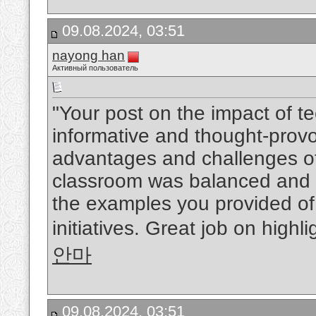
09.08.2024, 03:51
nayong han
Активный пользователь
"Your post on the impact of 
informative and thought-prov
advantages and challenges of 
classroom was balanced and in
the examples you provided of
initiatives. Great job on highli
안마
09.08.2024, 03:51