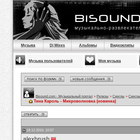
Музыка
Dj Mixes
Альбомы
Видеоклипы
Музыка пользователей
Моя музыка
Bisound.com - Музыкальный портал
>
Релизы
>
Синглы
>
Синглы
Тина Кароль - Микроволновка (новинка)
18.12.2010, 10:57
alexbrush