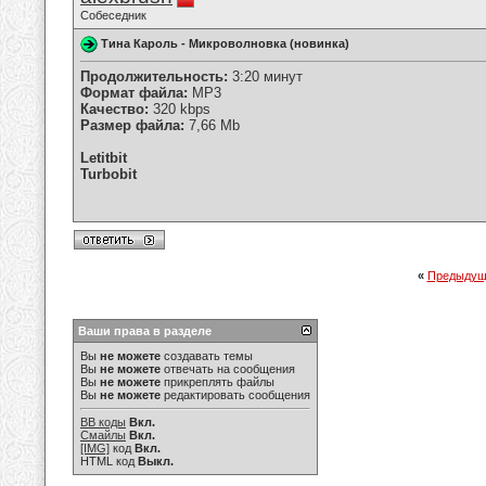
Собеседник
Тина Кароль - Микроволновка (новинка)
Продолжительность:
3:20 минут
Формат файла:
MP3
Качество:
320 kbps
Размер файла:
7,66 Mb
Letitbit
Turbobit
«
Предыдущ
Ваши права в разделе
Вы
не можете
создавать темы
Вы
не можете
отвечать на сообщения
Вы
не можете
прикреплять файлы
Вы
не можете
редактировать сообщения
BB коды
Вкл.
Смайлы
Вкл.
[IMG]
код
Вкл.
HTML код
Выкл.