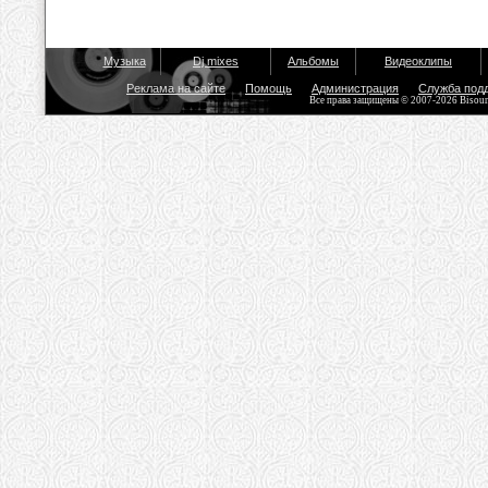
Музыка
Dj mixes
Альбомы
Видеоклипы
Реклама на сайте
Помощь
Администрация
Служба под
Все права защищены © 2007-2026 Bisou