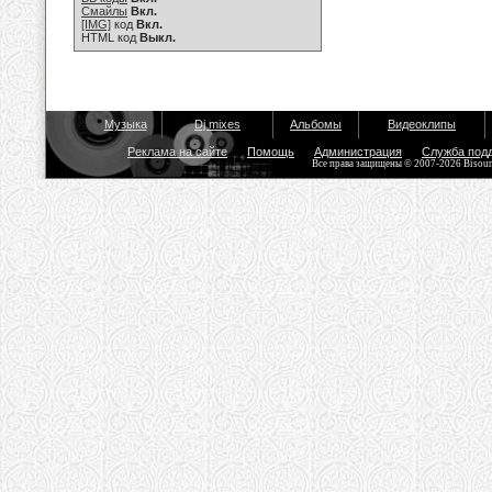
Смайлы
Вкл.
[IMG]
код
Вкл.
HTML код
Выкл.
Музыка
Dj mixes
Альбомы
Видеоклипы
Реклама на сайте
Помощь
Администрация
Служба под
Все права защищены © 2007-2026 Bisou