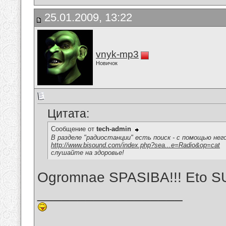
25.01.2009, 13:22
vnyk-mp3
Новичок
Цитата:
Сообщение от
tech-admin
В разделе "радиостанции" есть поиск - с помощью не
http://www.bisound.com/index.php?sea...e=Radio&op=cat
слушайте на здоровье!
Ogromnae SPASIBA!!! Eto S
__________________