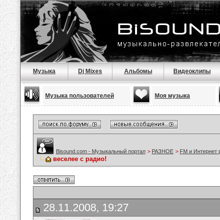
Музыка
Dj Mixes
Альбомы
Видеоклипы
Музыка пользователей
Моя музыка
Bisound.com - Музыкальный портал
>
РАЗНОЕ
>
FM и Интернет 
веселее с радио!
28.11.2008, 19:27