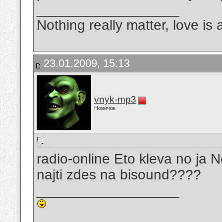
__________________
Nothing really matter, love is 
23.01.2009, 15:13
vnyk-mp3
Новичок
radio-online Eto kleva no ja 
najti zdes na bisound????
__________________