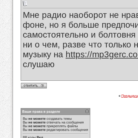
Мне радио наоборот не нрав
фоне, но я больше предпоч
самостоятельно и болтовня 
ни о чем, разве что только 
музыку на
https://mp3gerc.c
слушаю
«
Предыдущ
Ваши права в разделе
Вы
не можете
создавать темы
Вы
не можете
отвечать на сообщения
Вы
не можете
прикреплять файлы
Вы
не можете
редактировать сообщения
BB коды
Вкл.