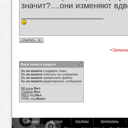
значит?....они изменяют вдв
__________________
«
Предыдущ
Ваши права в разделе
Вы
не можете
создавать темы
Вы
не можете
отвечать на сообщения
Вы
не можете
прикреплять файлы
Вы
не можете
редактировать сообщения
BB коды
Вкл.
Смайлы
Вкл.
[IMG]
код
Вкл.
HTML код
Выкл.
Музыка
Dj mixes
Альбомы
Видеоклипы