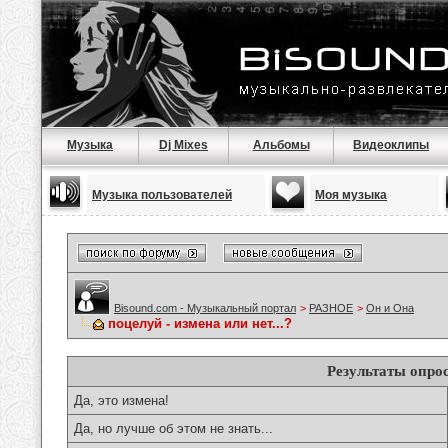
Музыка
Dj Mixes
Альбомы
Видеоклипы
Музыка пользователей
Моя музыка
Bisound.com - Музыкальный портал
>
РАЗНОЕ
>
Он и Она
поцелуй - измена или нет...?
Результаты опро
Да, это измена!
Да, но лучше об этом не знать...