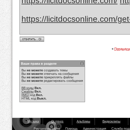
https://licitdocsonline.com/
ht
https://licitdocsonline.com/ge
«
Предыдущ
Ваши права в разделе
Вы
не можете
создавать темы
Вы
не можете
отвечать на сообщения
Вы
не можете
прикреплять файлы
Вы
не можете
редактировать сообщения
BB коды
Вкл.
Смайлы
Вкл.
[IMG]
код
Вкл.
HTML код
Выкл.
Музыка
Dj mixes
Альбомы
Видеоклипы
Реклама на сайте
Помощь
Администрация
Служба под