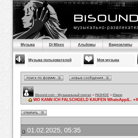
Музыка
Dj Mixes
Альбомы
Видеоклипы
Музыка пользователей
Моя музыка
Bisound.com - Музыкальный портал
>
РАЗНОЕ
>
Юмор
WO KANN ICH FALSCHGELD KAUFEN WhatsApp&.. +4915
01.02.2025, 05:35