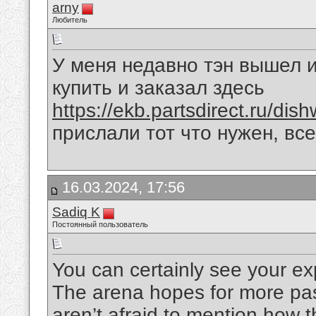
arny
Любитель
У меня недавно тэн вышел и
купить и заказал здесь
https://ekb.partsdirect.ru/di
прислали тот что нужен, вс
16.03.2024, 17:56
Sadiq K
Постоянный пользователь
You can certainly see your exp
The arena hopes for more pas
aren’t afraid to mention how th