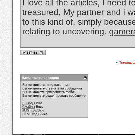
I love all the articles, I need 
treasured, My partner and i w
to this kind of, simply because
relating to uncovering.
gamer
«
Предыдущ
Ваши права в разделе
Вы
не можете
создавать темы
Вы
не можете
отвечать на сообщения
Вы
не можете
прикреплять файлы
Вы
не можете
редактировать сообщения
BB коды
Вкл.
Смайлы
Вкл.
[IMG]
код
Вкл.
HTML код
Выкл.