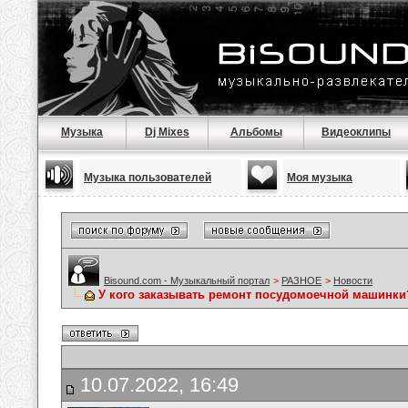
Музыка
Dj Mixes
Альбомы
Видеоклипы
Музыка пользователей
Моя музыка
Bisound.com - Музыкальный портал
>
РАЗНОЕ
>
Новости
У кого заказывать ремонт посудомоечной машинки
10.07.2022, 16:49