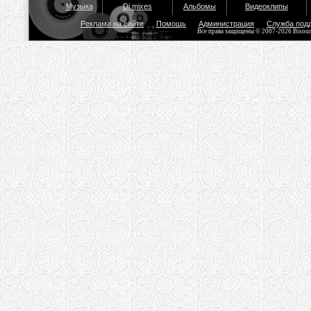
Музыка
Dj mixes
Альбомы
Видеоклипы
Реклама на сайте
Помощь
Администрация
Служба под
Все права защищены © 2007-2026 Bisou