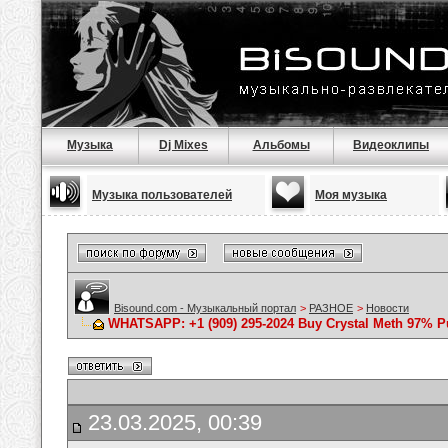
Музыка
Dj Mixes
Альбомы
Видеоклипы
Музыка пользователей
Моя музыка
Bisound.com - Музыкальный портал
>
РАЗНОЕ
>
Новости
WHATSAPP: +1 (909) 295-2024 Buy Crystal Meth 97% P
23.03.2025, 00:39