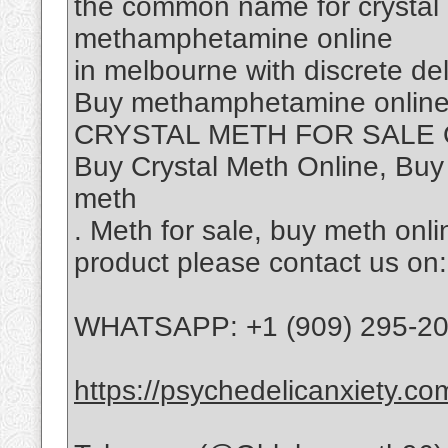
the соmmоn nаmе fоr сrуѕtаl
methamphetamine online
in melbourne with discrete d
Buу methamphetamine online 
CRYSTAL METH FOR SALE O
Buy Crystal Meth Online, Bu
meth
. Meth for sale, buy meth onli
product please contact us on:
WHATSAPP: +1 (909) 295-2
https://psychedelicanxiety.co