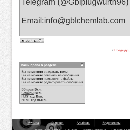
Telegram (@Gblplugwurth96)
Email:info@gblchemlab.com
«
Предыдущ
Ваши права в разделе
Вы
не можете
создавать темы
Вы
не можете
отвечать на сообщения
Вы
не можете
прикреплять файлы
Вы
не можете
редактировать сообщения
BB коды
Вкл.
Смайлы
Вкл.
[IMG]
код
Вкл.
HTML код
Выкл.
Музыка
Dj mixes
Альбомы
Видеоклипы