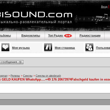
Вход
льбомы
Видеоклипы
Топ Радио
Радиостанции
Моя музыка
Моя страница
Пользов
портал
>
Релизы
>
Синглы
>
Синглы от alexbrush
GELD KAUFEN WhatsApp….+49 176 20673974Falschgeld kaufen in ess