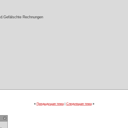
eld.Gefälschte Rechnungen
«
Предыдущая тема
|
Следующая тема
»