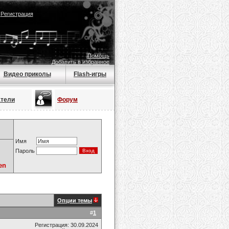
|
Регистрация
Помощь
Добавить в избранное
Видео приколы
Flash-игры
атели
Форум
Имя
Пароль
en
Опции темы
#
1
Регистрация: 30.09.2024