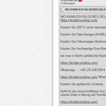
Собеседник
WO KANN ICH FALSCHES GELD K
WO KANN ICH FALSCHES GELD K
https://licitdocsonline.com/
Kaufen Sie 100 % nicht nachwei
Kaufen Sie Fälschungen (IN,B
Kaufen Sie Fälschungen Banknote
Kaufen Sie hochwertige Euro-Ba
wo man in Berlin gefälschte B
https://licitdocsonline.com/
WhatsApp…..+49 176 20673974
https://licitdocsonline.com/
Whats
Kaufen Sie gefälschte Scheine,
Geld ist ein unverzichtbares Gut,
unsere Ziele in Bezug auf Famili
https://licitdocsonline.com/