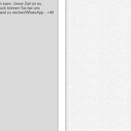
n kann. Unser Ziel ist es,
ruck können Sie bei uns
de Hand zu reichen!WhatsApp…+49