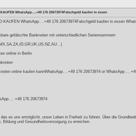
AUFEN WhatsApp….+49 176 20673974Falschgeld kaufen in essen
AUFEN WhatsApp….+49 176 20673974Falschgeld kaufen in essen Whats
sbare gefälschte Banknoten mit unterschiedlichen Seriennummern
R,MX,SA,ZA,ID,GR,UK,US,NZ,AU…)
n online in Berlin
nknoten
anknoten online kaufen kannWhatsApp….+49 176 20673974 or WhatsApp…..+
App…..+49 176 20673974
 das es uns ermöglicht, unser Leben in Freiheit zu führen. Über die Grundbedü
e, Bildung und Gesundheitsversorgung zu erreichen.