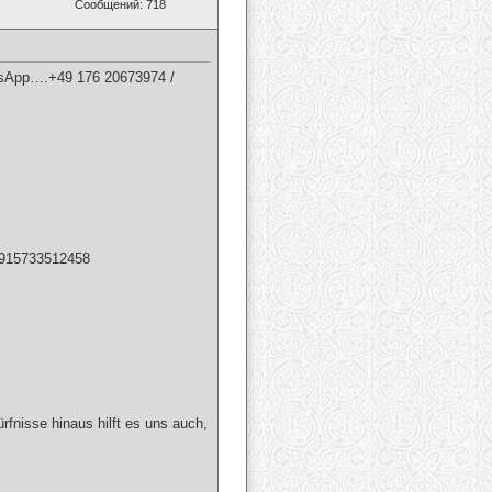
Сообщений: 718
App….+49 176 20673974 /
4915733512458
rfnisse hinaus hilft es uns auch,