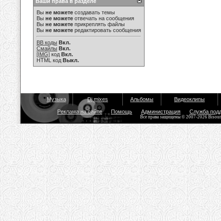
Ваши права в разделе
Вы
не можете
создавать темы
Вы
не можете
отвечать на сообщения
Вы
не можете
прикреплять файлы
Вы
не можете
редактировать сообщения
BB коды
Вкл.
Смайлы
Вкл.
[IMG]
код
Вкл.
HTML код
Выкл.
Музыка
Dj mixes
Альбомы
Видеоклипы
Реклама на сайте
Помощь
Администрация
Служба под
Все права защищены © 2007-2026 Bisou