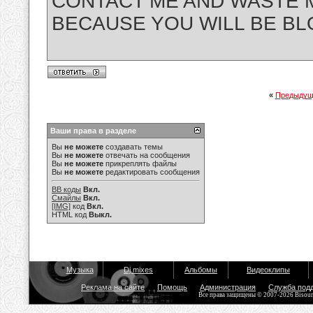
CONTACT ME AND WASTE M
BECAUSE YOU WILL BE BL
«
Предыдущ
Ваши права в разделе
Вы
не можете
создавать темы
Вы
не можете
отвечать на сообщения
Вы
не можете
прикреплять файлы
Вы
не можете
редактировать сообщения
BB коды
Вкл.
Смайлы
Вкл.
[IMG]
код
Вкл.
HTML код
Выкл.
Музыка
Dj mixes
Альбомы
Видеоклипы
Реклама на сайте
Помощь
Администрация
Служба под
Все права защищены © 2007-2026 Bisou