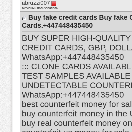
abruzzi007
Активный пользователь
Buy fake credit cards Buy fake
Cards.+447448435450
BUY SUPER HIGH-QUALITY
CREDIT CARDS, GBP, DOL
WhatsApp:+447448435450
::: CLONE CARDS AVAILAB
TEST SAMPLES AVAILABLE
UNDETECTABLE COUNTER
WhatsApp:+447448435450
best counterfeit money for sa
buy counterfeit money in the
buy real counterfeit money on