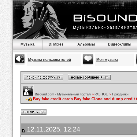
Музыка
Dj Mixes
Альбомы
Видеоклипы
Музыка пользователей
Моя музыка
Bisound.com - Музыкальный портал
>
РАЗНОЕ
>
Праздники!
Buy fake credit cards Buy fake Clone and dump credit
12.11.2025, 12:24