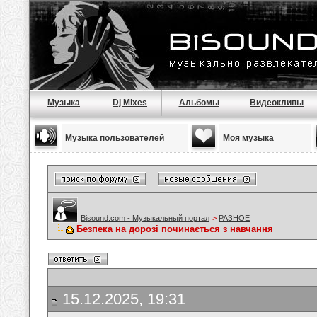
Музыка
Dj Mixes
Альбомы
Видеоклипы
Музыка пользователей
Моя музыка
Bisound.com - Музыкальный портал
>
РАЗНОЕ
Безпека на дорозі починається з навчання
15.12.2025, 19:31