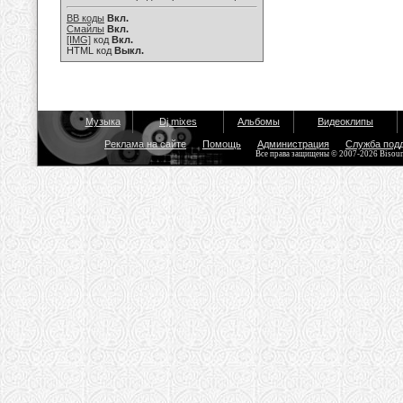
BB коды
Вкл.
Смайлы
Вкл.
[IMG]
код
Вкл.
HTML код
Выкл.
Музыка
Dj mixes
Альбомы
Видеоклипы
Реклама на сайте
Помощь
Администрация
Служба под
Все права защищены © 2007-2026 Bisou