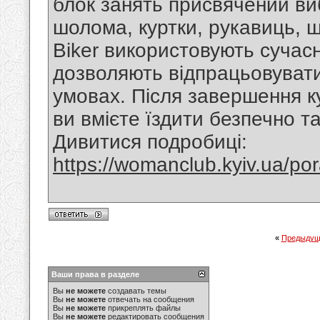
блок занять присвячений ви
шолома, куртки, рукавиць, ш
Biker використовують сучасн
дозволяють відпрацьовуват
умовах. Після завершення ку
ви вмієте їздити безпечно т
Дивитися подробиці:
https://womanclub.kyiv.ua/po
«
Предыдущ
Ваши права в разделе
Вы
не можете
создавать темы
Вы
не можете
отвечать на сообщения
Вы
не можете
прикреплять файлы
Вы
не можете
редактировать сообщения