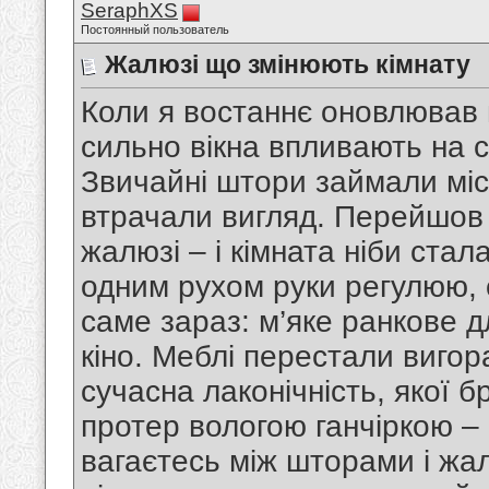
SeraphXS
Постоянный пользователь
Жалюзі що змінюють кімнату
Коли я востаннє оновлював в
сильно вікна впливають на с
Звичайні штори займали міс
втрачали вигляд. Перейшов 
жалюзі – і кімната ніби стал
одним рухом руки регулюю, с
саме зараз: м’яке ранкове д
кіно. Меблі перестали вигор
сучасна лаконічність, якої 
протер вологою ганчіркою – 
вагаєтесь між шторами і жал