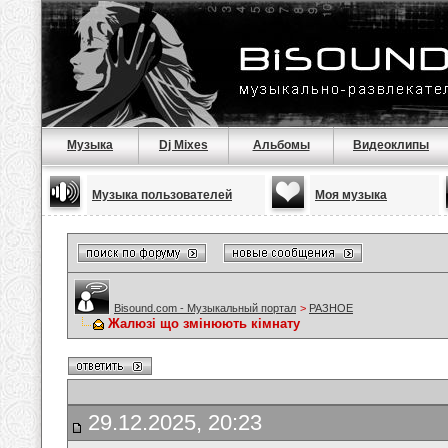
Музыка
Dj Mixes
Альбомы
Видеоклипы
Музыка пользователей
Моя музыка
Bisound.com - Музыкальный портал
>
РАЗНОЕ
Жалюзі що змінюють кімнату
29.12.2025, 20:23