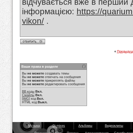
відчувається вже в перший 
інформацією:
https://quarium
vikon/
.
«
Предыдущ
Ваши права в разделе
Вы
не можете
создавать темы
Вы
не можете
отвечать на сообщения
Вы
не можете
прикреплять файлы
Вы
не можете
редактировать сообщения
BB коды
Вкл.
Смайлы
Вкл.
[IMG]
код
Вкл.
HTML код
Выкл.
Музыка
Dj mixes
Альбомы
Видеоклипы