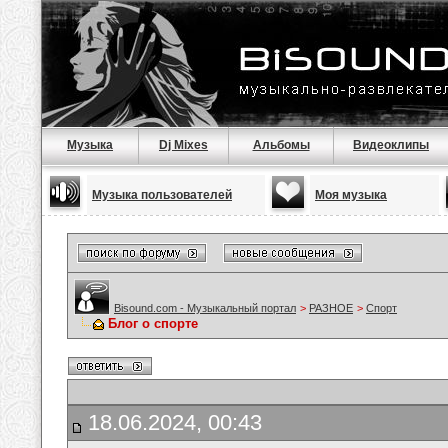
Музыка
Dj Mixes
Альбомы
Видеоклипы
Музыка пользователей
Моя музыка
Bisound.com - Музыкальный портал
>
РАЗНОЕ
>
Спорт
Блог о спорте
18.06.2024, 00:43