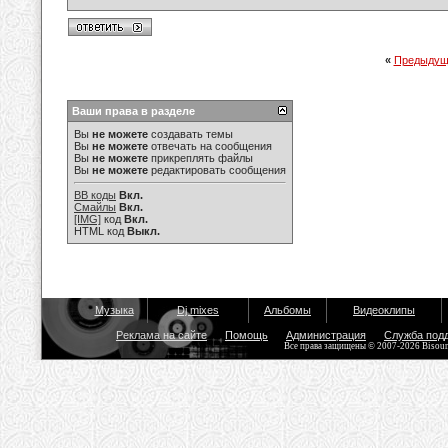
«
Предыдущ
Ваши права в разделе
Вы
не можете
создавать темы
Вы
не можете
отвечать на сообщения
Вы
не можете
прикреплять файлы
Вы
не можете
редактировать сообщения
BB коды
Вкл.
Смайлы
Вкл.
[IMG]
код
Вкл.
HTML код
Выкл.
Музыка
Dj mixes
Альбомы
Видеоклипы
Реклама на сайте
Помощь
Администрация
Служба под
Все права защищены © 2007-2026 Bisou