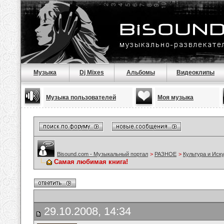
Музыка
Dj Mixes
Альбомы
Видеоклипы
Музыка пользователей
Моя музыка
Bisound.com - Музыкальный портал
>
РАЗНОЕ
>
Культура и Иск
Самая любимая книга!
29.10.2008, 14:34