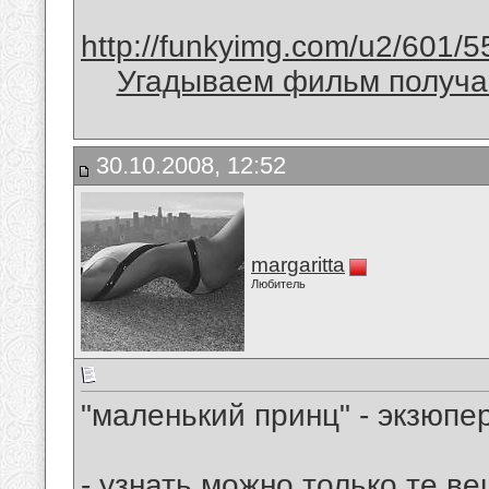
http://funkyimg.com/u2/601/5
Угадываем фильм получае
30.10.2008, 12:52
margaritta
Любитель
"маленький принц" - экзюпе
- узнать можно только те ве