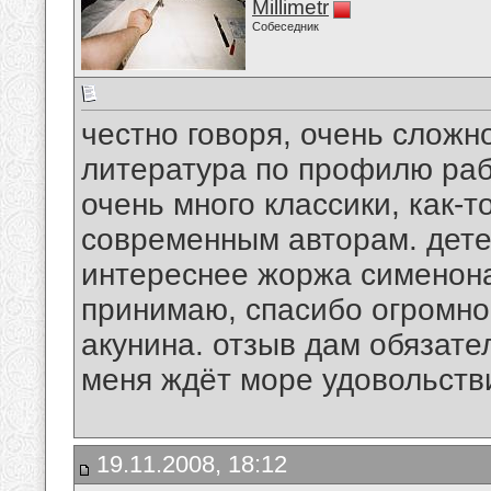
Millimetr
Собеседник
честно говоря, очень сложн
литература по профилю раб
очень много классики, как-т
современным авторам. дете
интереснее жоржа сименона
принимаю, спасибо огромное
акунина. отзыв дам обязате
меня ждёт море удовольств
19.11.2008, 18:12