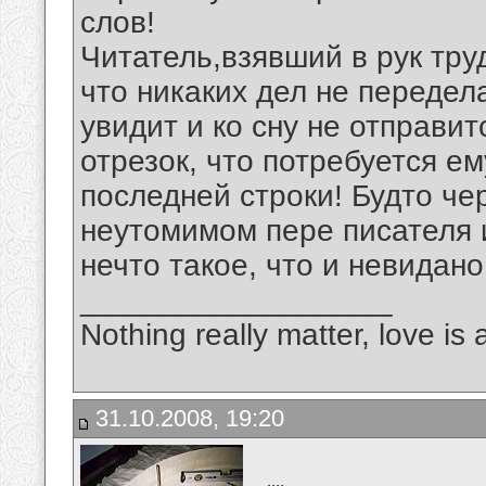
слов!
Читатель,взявший в рук тру
что никаких дел не передел
увидит и ко сну не отправи
отрезок, что потребуется е
последней строки! Будто чер
неутомимом пере писателя 
нечто такое, что и невидано
__________________
Nothing really matter, love is 
31.10.2008, 19:20