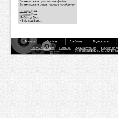
Вы
не можете
прикреплять файлы
Вы
не можете
редактировать сообщения
BB коды
Вкл.
Смайлы
Вкл.
[IMG]
код
Вкл.
HTML код
Выкл.
Музыка
Dj mixes
Альбомы
Видеоклипы
Реклама на сайте
Помощь
Администрация
Служба под
Все права защищены © 2007-2026 Bisou