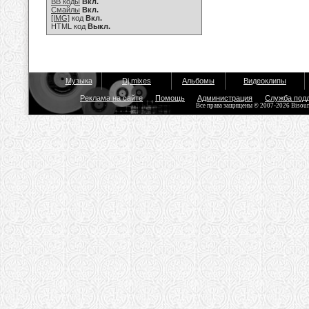
BB коды
Вкл.
Смайлы
Вкл.
[IMG]
код
Вкл.
HTML код
Выкл.
Музыка
Dj mixes
Альбомы
Видеоклипы
Реклама на сайте
Помощь
Администрация
Служба под
Все права защищены © 2007-2026 Bisou