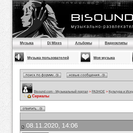
Музыка
Dj Mixes
Альбомы
Видеоклипы
Музыка пользователей
Моя музыка
Bisound.com - Музыкальный портал
>
РАЗНОЕ
>
Культура и Иск
Сериалы
08.11.2020, 14:06