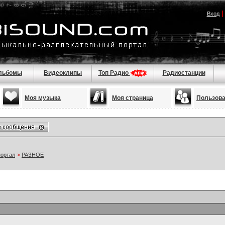
Вход
льбомы
Видеоклипы
Топ Радио
Радиостанции
Моя музыка
Моя страница
Пользов
портал
>
РАЗНОЕ