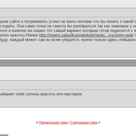
дном сайте и потревожить успел не мало человек что бы понять к какой с
ходить. Она сама точно не смогла бы разобраться так как знакомых у не
 итоге я конечно же нашел тот самый вариант которым готов поделится с 
 салон красоты Ноеми
http://noemi.salon/kosmetologicheski...iya-formy-gub/
т
буду, каждый может сам во всем убедится, нужно только здесь побывать
выбирает себе салоны красоты или мастеров
«
Предыдущая тема
|
Следующая тема
»