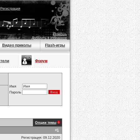
|
Регистрация
Помощь
Добавить в избранное
Видео приколы
Flash-игры
атели
Форум
Имя
Пароль
Опции темы
#
1
Регистрация: 09.12.2020