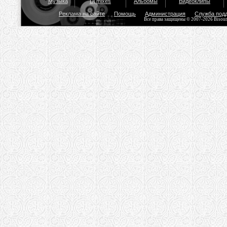
Музыка
Dj mixes
Альбомы
Видеоклипы
Реклама на сайте
Помощь
Администрация
Служба под
Все права защищены © 2007-2026 Bisou