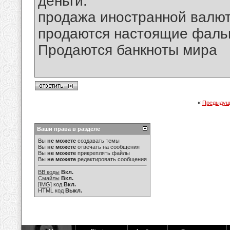
деньги.
продажа иностранной валю
продаются настоящие фаль
Продаются банкноты мира
«
Предыдущ
Ваши права в разделе
Вы
не можете
создавать темы
Вы
не можете
отвечать на сообщения
Вы
не можете
прикреплять файлы
Вы
не можете
редактировать сообщения
BB коды
Вкл.
Смайлы
Вкл.
[IMG]
код
Вкл.
HTML код
Выкл.