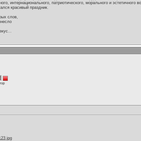
ого, интернационального, патриотического, морального и эстетичного во
ался красивый праздник.
рых слов,
инесло
кус...
d
тор
123.jpg