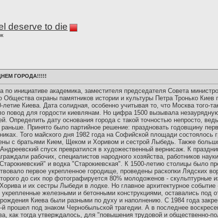
l deserve to die
ок
ДНЕМ ГОРОДА!!!!!
а по инициативе академика, заместителя председателя Совета министро
о Общества охраны памятников истории и культуры Петра Тронько Киев 
-летие Киева. Дата солидная, особенно учитывая то, что Москва того-та
ало повод для гордости киевлянам. Но цифра 1500 вызывала незаурядную
ей. Определить дату основания города с такой точностью непросто, вед
 раньше. Принято было партийное решение: праздновать годовщину перв
никах. Того майского дня 1982 года на Софийской площади состоялось г
цены с братьями Кием, Щеком и Хоривом и сестрой Лыбедь. Также больш
 Андреевский спуск превратился в художественный вернисаж. К праздни
граждали рабочих, специалистов народного хозяйства, работников науки
тарокиевский" и водка "Старокиевская". К 1500-летию столицы было пр
ствовало первое укрепленное городище, проведены раскопки Лядских вор
оторого до сих пор фотографируется 80% молодоженов - скульптурные 
Хорива и их сестры Лыбеди в лодке. Но главное архитектурное событие
ки, укрепленные железными и бетонными конструкциями, оставались под 
ождения Киева были разными по духу и наполнению. С 1984 года закр
-й прошел под знаком Чернобыльской трагедии. А в последнее воскресе
а, как тогда утверждалось, для "повышения трудовой и общественно-по