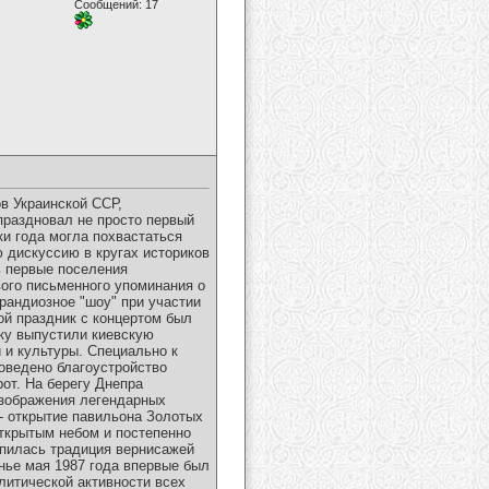
Сообщений: 17
в Украинской ССР,
праздновал не просто первый
ки года могла похвастаться
 дискуссию в кругах историков
ь первые поселения
ого письменного упоминания о
рандиозное "шоу" при участии
ой праздник с концертом был
ку выпустили киевскую
 и культуры. Специально к
оведено благоустройство
от. На берегу Днепра
изображения легендарных
 - открытие павильона Золотых
открытым небом и постепенно
епилась традиция вернисажей
нье мая 1987 года впервые был
литической активности всех