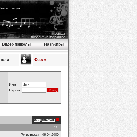
|
Регистрация
Помощь
Добавить в избранное
Видео приколы
Flash-игры
атели
Форум
Имя
Пароль
Опции темы
#
1
Регистрация: 09.04.2009