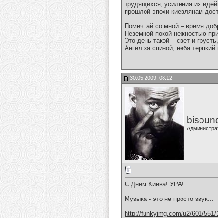
трудящихся, усиления их идейн
прошлой эпохи киевлянам дост
__________________
Помечтай со мной – время доб
Неземной покой нежностью пр
Это день такой – свет и грусть,
Ангел за спиной, неба терпкий в
30.05.2009, 08:12
bisoun
Администра
С Днем Киева! УРА!
__________________
Музыка - это не просто звук...
http://funkyimg.com/u2/601/551/