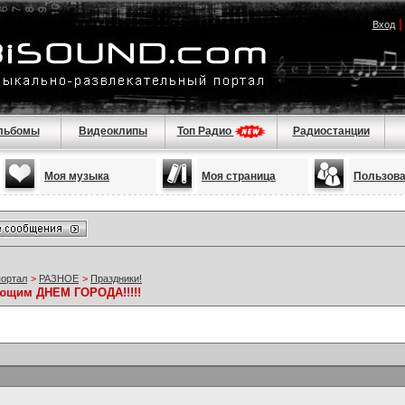
Вход
льбомы
Видеоклипы
Топ Радио
Радиостанции
Моя музыка
Моя страница
Пользов
портал
>
РАЗНОЕ
>
Праздники!
ающим ДНЕМ ГОРОДА!!!!!