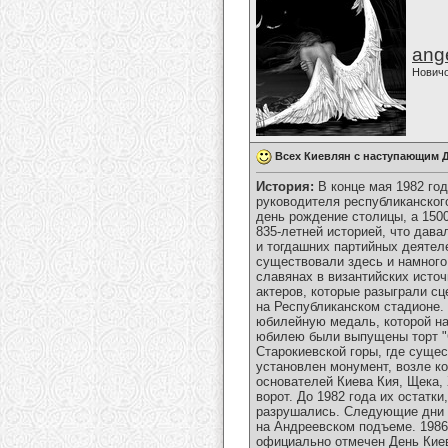
ange
Нович
Всех Киевлян с наступающим 
История:
В конце мая 1982 год
руководителя республиканског
день рождение столицы, а 1500
835-летней историей, что дав
и тогдашних партийных деятел
существовали здесь и намного
славянах в византийских источ
актеров, которые разыграли с
на Республиканском стадионе.
юбилейную медаль, которой на
юбилею были выпущены торт "С
Старокиевской горы, где суще
установлен монумент, возле к
основателей Киева Кия, Щека, 
ворот. До 1982 года их остат
разрушались. Следующие дни р
на Андреевском подъеме. 1986
официально отмечен День Киев