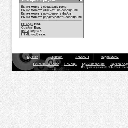
Ваши права в разделе
Вы
не можете
создавать темы
Вы
не можете
отвечать на сообщения
Вы
не можете
прикреплять файлы
Вы
не можете
редактировать сообщения
BB коды
Вкл.
Смайлы
Вкл.
[IMG]
код
Вкл.
HTML код
Выкл.
Музыка
Dj mixes
Альбомы
Видеоклипы
Реклама на сайте
Помощь
Администрация
Служба под
Все права защищены © 2007-2026 Bisou