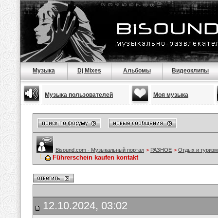
Музыка
Dj Mixes
Альбомы
Видеоклипы
Музыка пользователей
Моя музыка
Bisound.com - Музыкальный портал
>
РАЗНОЕ
>
Отдых и туризм
Führerschein kaufen kontakt
12.10.2024, 03:02