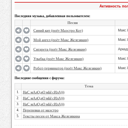
Активность по
Последняя музыка, добавленная пользователем:
Песня
Синий кит (поёт Маэстро Кот)
Макс 
Мой ангел (поёт Макс Железякин)
Макс 
Сигарета (поёт Макс Железякин)
Аркад
Улыбка (поёт Макс Железякин)
Макс 
Робот-терминатор (поёт Макс Железякин)
Макс 
Последние сообщения с форума:
Тема
1.
НаС мАлО,нО мЫ сИлА)))
2.
НаС мАлО,нО мЫ сИлА)))
3.
НаС мАлО,нО мЫ сИлА)))
4.
Перепевки от маэстро
5.
Тексты песен от Макса Железякина