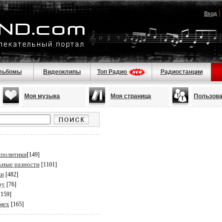
Вход
льбомы
Видеоклипы
Топ Радио
Радиостанции
Моя музыка
Моя страница
Пользов
политики
[149]
ьные разности
[1101]
ки
[482]
оу
[76]
159]
мех
[165]