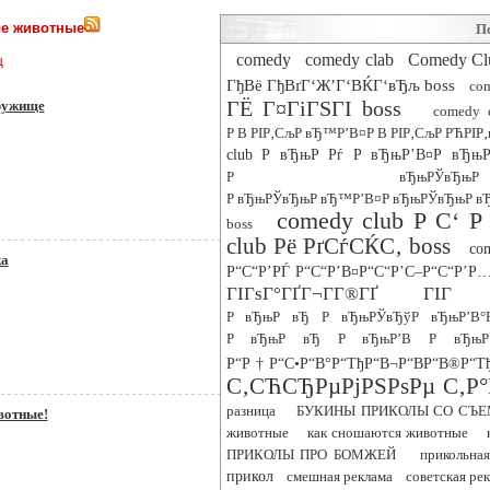
ые животные
П
comedy
comedy clab
Comedy Cl
ц
ГђВё ГђВґГ‘Ж’Г‘ВЌГ‘вЂљ boss
com
ГЁ Г¤ГіГЅГІ boss
ружище
comedy 
Р В РІР‚СљР вЂ™Р’В¤Р В РІР‚СљР РЋРІР‚в
club Р вЂњР Рѓ Р вЂњР’В¤Р вЂњ
Р вЂњРЎ
Р вЂњРЎвЂњР вЂ™Р’В¤Р вЂњРЎвЂњР в
comedy club Р С‘ 
boss
club Рё РґСѓСЌС‚ boss
co
ка
Р“С“Р’РЃ Р“С“Р’В¤Р“С“Р’С–Р“С“Р’Р…
ГІГѕГ°ГҐГ¬Г­Г®ГҐ ГІГ 
Р вЂњР вЂ Р вЂњРЎвЂўР вЂњР’В°Р
Р вЂњР вЂ Р вЂњР’В Р вЂњР’В
Р“Р†Р“С•Р“В°Р“ТђР“В¬Р“В­Р“В®Р“Т
С‚СЋСЂРµРјРЅРѕРµ С‚Р°
разница
БУКИНЫ ПРИКОЛЫ СО СЪ
вотные!
животные
как сношаются животные
ПРИКОЛЫ ПРО БОМЖЕЙ
прикольная
прикол
смешная реклама
советская ре