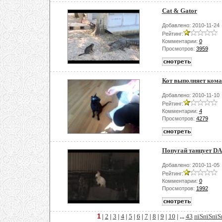
Cat & Gator
Добавлено: 2010-11-24
Рейтинг:
Комментарии:
0
Просмотров:
3959
Кот выполняет ком
Добавлено: 2010-11-10
Рейтинг:
Комментарии:
4
Просмотров:
4279
Попугай танцует D
Добавлено: 2010-11-05
Рейтинг:
Комментарии:
0
Просмотров:
1992
1
2
3
4
5
6
7
8
9
10
43
пїЅпїЅпїЅ
|
|
|
|
|
|
|
|
|
| ...