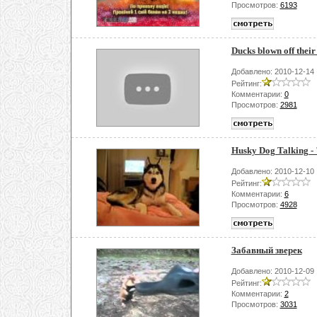
Просмотров:
6193
Ducks blown off their 
Добавлено: 2010-12-14
Рейтинг:
Комментарии:
0
Просмотров:
2981
Husky Dog Talking - "
Добавлено: 2010-12-10
Рейтинг:
Комментарии:
6
Просмотров:
4928
Забавный зверек
Добавлено: 2010-12-09
Рейтинг:
Комментарии:
2
Просмотров:
3031