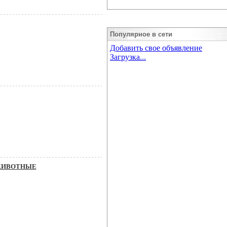
Популярное в сети
ЖИВОТНЫЕ