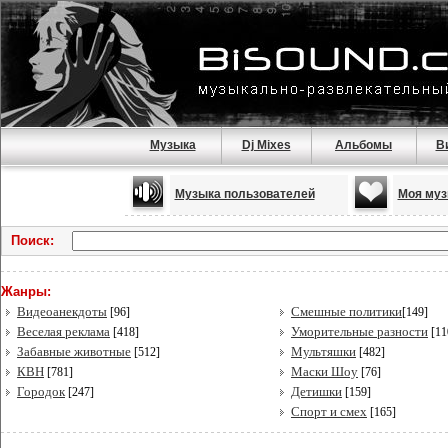
Музыка
Dj Mixes
Альбомы
В
Музыка пользователей
Моя муз
Поиск:
Жанры:
Видеоанекдоты
Смешные политики
[96]
[149]
Веселая реклама
Уморительные разности
[418]
[11
Забавные животные
Мультяшки
[512]
[482]
КВН
Маски Шоу
[781]
[76]
Городок
Детишки
[247]
[159]
Спорт и смех
[165]