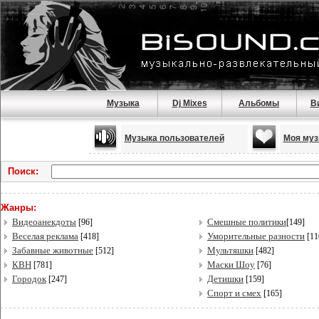
Музыка
Dj Mixes
Альбомы
В
Музыка пользователей
Моя муз
Поиск:
Жанры:
Видеоанекдоты
Смешные политики
[96]
[149]
Веселая реклама
Уморительные разности
[418]
[11
Забавные животные
Мультяшки
[512]
[482]
КВН
Маски Шоу
[781]
[76]
Городок
Детишки
[247]
[159]
Спорт и смех
[165]