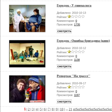
Городок - У гинеколога
Добавлено: 2010-10-13
Рейтинг:
Комментарии:
0
Просмотров:
1735
Городок - Ошибка бригадира (кино)
Добавлено: 2010-10-12
Рейтинг:
Комментарии:
0
Просмотров:
1138
Репортаж ''На трассе''
Добавлено: 2010-09-17
Рейтинг:
Комментарии:
0
Просмотров:
1197
1
2
3
4
5
6
7
8
9
10
21
пїЅпїЅпїЅпїЅпїЅпїЅпїЅпїЅпї
|
|
|
|
|
|
|
|
|
| ...