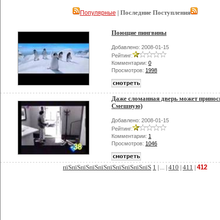
| Последние Поступления
Популярные
Поющие пингвины
Добавлено: 2008-01-15
Рейтинг:
Комментарии:
0
Просмотров:
1998
Даже сломанная дверь может приноси
Смешную)
Добавлено: 2008-01-15
Рейтинг:
Комментарии:
1
Просмотров:
1046
пїЅпїЅпїЅпїЅпїЅпїЅпїЅпїЅпїЅпїЅ
1
410
411
412
| ... |
|
|