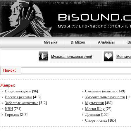
Музыка
Dj Mixes
Альбомы
В
Музыка пользователей
Моя муз
Поиск:
Жанры:
Видеоанекдоты
Смешные политики
[96]
[149]
Веселая реклама
Уморительные разности
[418]
[11
Забавные животные
Мультяшки
[512]
[482]
КВН
Маски Шоу
[781]
[76]
Городок
Детишки
[247]
[159]
Спорт и смех
[165]