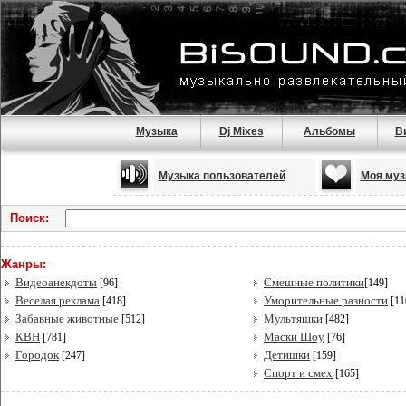
Музыка
Dj Mixes
Альбомы
В
Музыка пользователей
Моя муз
Поиск:
Жанры:
Видеоанекдоты
Смешные политики
[96]
[149]
Веселая реклама
Уморительные разности
[418]
[11
Забавные животные
Мультяшки
[512]
[482]
КВН
Маски Шоу
[781]
[76]
Городок
Детишки
[247]
[159]
Спорт и смех
[165]