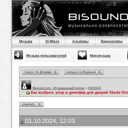
Музыка
Dj Mixes
Альбомы
Видеоклипы
Музыка пользователей
Моя музыка
Bisound.com - Музыкальный портал
>
РАЗНОЕ
Как выбрать упор и демпфер для дверей Skoda Oct
01.10.2024, 12:03