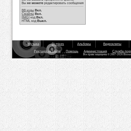
Вы
не можете
редактировать сообщения
BB коды
Вкл.
Смайлы
Вкл.
[IMG]
код
Вкл.
HTML код
Выкл.
Музыка
Dj mixes
Альбомы
Видеоклипы
Реклама на сайте
Помощь
Администрация
Служба под
Все права защищены © 2007-2026 Bisou