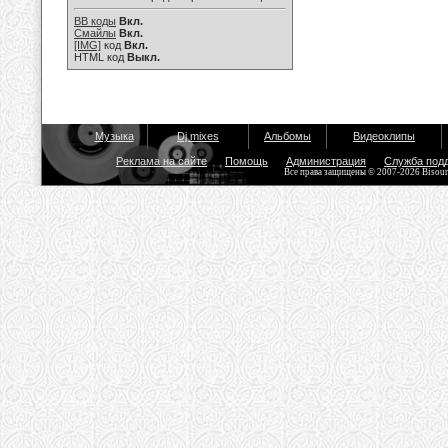
BB коды
Вкл.
Смайлы
Вкл.
[IMG]
код
Вкл.
HTML код
Выкл.
Музыка
Dj mixes
Альбомы
Видеоклипы
Реклама на сайте
Помощь
Администрация
Служба под
Все права защищены © 2007-2026 Bisou