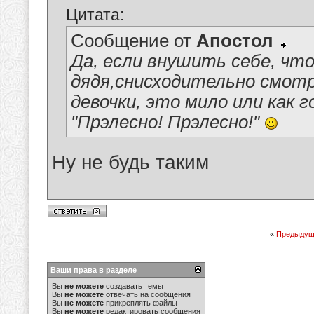
Цитата:
Сообщение от
Апостол
Да, если внушить себе, чт
дядя,снисходительно смотр
девочки, это мило или как 
"Прэлесно! Прэлесно!"
Ну не будь таким
«
Предыдущ
Ваши права в разделе
Вы
не можете
создавать темы
Вы
не можете
отвечать на сообщения
Вы
не можете
прикреплять файлы
Вы
не можете
редактировать сообщения