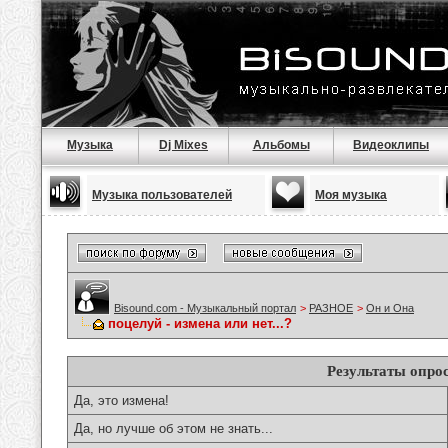
Музыка
Dj Mixes
Альбомы
Видеоклипы
Музыка пользователей
Моя музыка
Bisound.com - Музыкальный портал
>
РАЗНОЕ
>
Он и Она
поцелуй - измена или нет...?
Результаты опро
Да, это измена!
Да, но лучше об этом не знать...