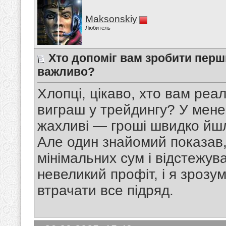
Maksonskiy
Любитель
Хто допоміг вам зробити перш
важливо?
Хлопці, цікаво, хто вам ре
виграш у трейдингу? У мене
жахливі — гроші швидко йшл
Але один знайомий показав,
мінімальних сум і відстежув
невеликий профіт, і я зрозу
втрачати все підряд.