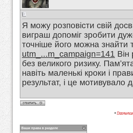
Я можу розповісти свій дос
виграш допоміг зробити дуж
точніше його можна знайти 
utm_...m_campaign=141
Він 
без великого ризику. Пам’ят
навіть маленькі кроки і пра
результат, і це мотивувало д
«
Предыдущ
Ваши права в разделе