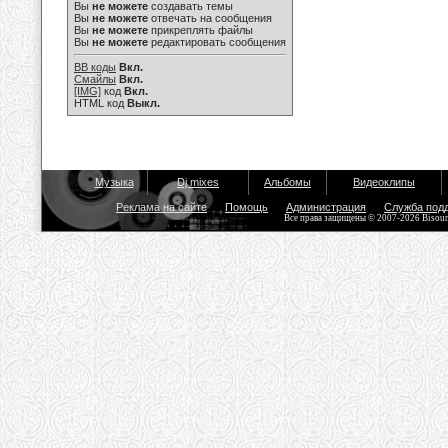
Вы
не можете
создавать темы
Вы
не можете
отвечать на сообщения
Вы
не можете
прикреплять файлы
Вы
не можете
редактировать сообщения
BB коды
Вкл.
Смайлы
Вкл.
[IMG]
код
Вкл.
HTML код
Выкл.
Музыка
Dj mixes
Альбомы
Видеоклипы
Реклама на сайте
Помощь
Администрация
Служба под
Все права защищены © 2007-2026 Bisou