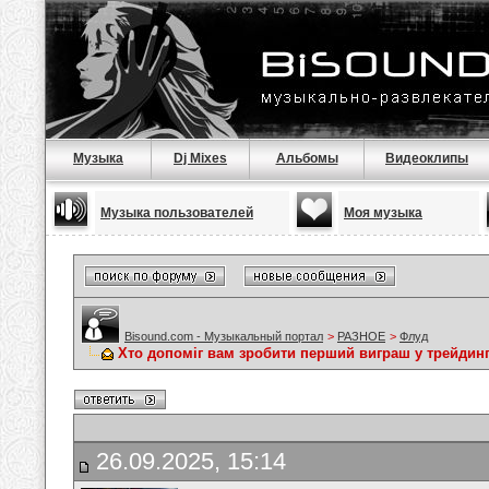
Музыка
Dj Mixes
Альбомы
Видеоклипы
Музыка пользователей
Моя музыка
Bisound.com - Музыкальный портал
>
РАЗНОЕ
>
Флуд
Хто допоміг вам зробити перший виграш у трейдинг
26.09.2025, 15:14