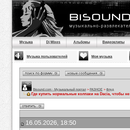
Музыка
Dj Mixes
Альбомы
Видеоклипы
Музыка пользователей
Моя музыка
Bisound.com - Музыкальный портал
>
РАЗНОЕ
>
Флуд
Где купить нормальные колпаки на Dacia, чтобы не
16.05.2026, 18:50