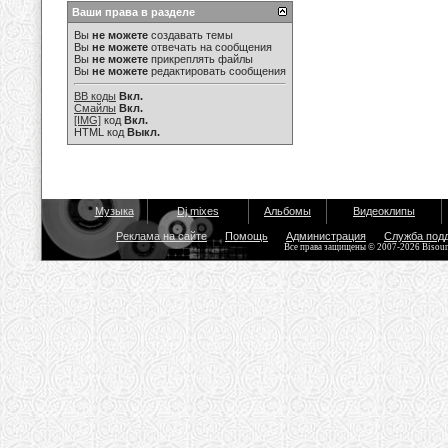
Ваши права в разделе
Вы
не можете
создавать темы
Вы
не можете
отвечать на сообщения
Вы
не можете
прикреплять файлы
Вы
не можете
редактировать сообщения
BB коды
Вкл.
Смайлы
Вкл.
[IMG]
код
Вкл.
HTML код
Выкл.
Музыка
Dj mixes
Альбомы
Видеоклипы
Реклама на сайте
Помощь
Администрация
Служба под
Все права защищены © 2007-2026 Bisou