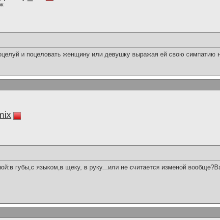
ок
оцелуй и поцеловать женщину или девушку выражая ей свою симпатию н
mix
ой:в губы,с языком,в щеку, в руку...или не считается изменой вообще?