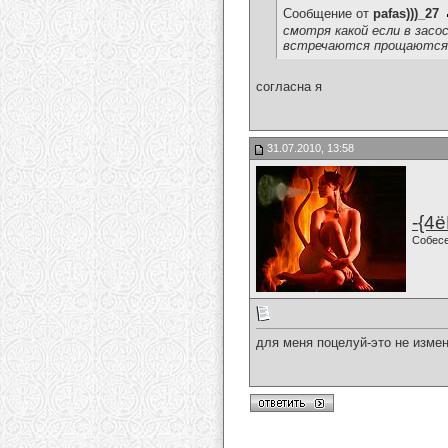
Сообщение от
pafas)))_27
смотря какой если в засос
встречаются прощаютсяд
согласна я
31.07.2010, 13:58
-{4ё
Собес
для меня поцелуй-это не измен