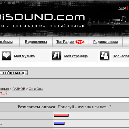
Вход
льбомы
Видеоклипы
Топ Радио
Радиостанции
Моя музыка
Моя страница
Пользов
портал
>
РАЗНОЕ
>
Он и Она
...?
Результаты опроса
: Поцелуй - измена или нет...?
..