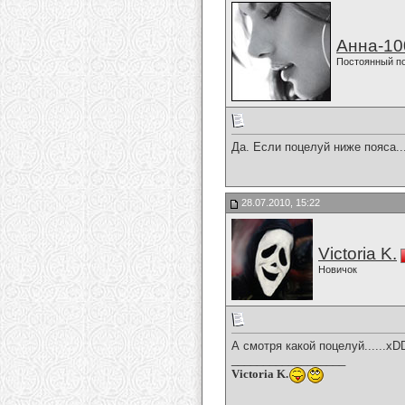
Анна-10
Постоянный п
Да. Если поцелуй ниже пояса..
28.07.2010, 15:22
Victoria K.
Новичок
А смотря какой поцелуй......x
__________________
Victoria K.