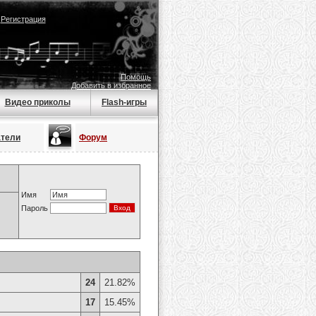
|
Регистрация
Помощь
Добавить в избранное
Видео приколы
Flash-игры
атели
Форум
Имя
Пароль
24
21.82%
17
15.45%