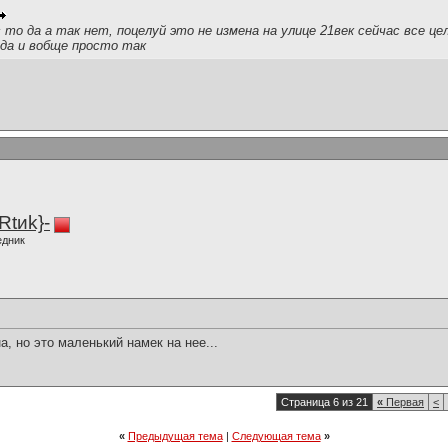
 то да а так нет, поцелуй это не измена на улице 21век сейчас все це
а и вобще просто так
Rtиk}-
едник
а, но это маленький намек на нее...
Страница 6 из 21
«
Первая
<
«
Предыдущая тема
|
Следующая тема
»