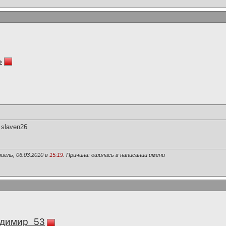
ь
 slaven26
иель, 06.03.2010 в
15:19
. Причина: ошилась в написании имени
димир_53