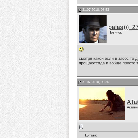
31.07.2010, 08:53
pafas)))_2
Новичок
смотря какой если в засос то д
прощаютсяда и вобще просто 
31.07.2010, 09:36
ATa
Активн
Цитата: