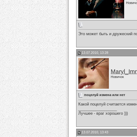
Нович
Это может быть и дружеский п
13.07.2010, 13:28
Maryl_Im
Новичок
поцелуй измена или нет
Какой поцелуй считается измен
__________________
Лучшее - враг хорошего )))
13.07.2010, 13:43