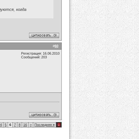
луются, когда
#
60
Регистрация: 16.06.2010
Сообщений: 203
4
5
6
7
8
16
>
Последняя
»