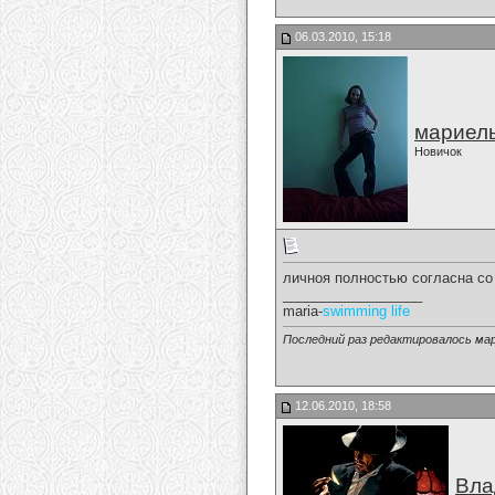
06.03.2010, 15:18
мариел
Новичок
личноя полностью согласна со
__________________
maria-
swimming life
Последний раз редактировалось мар
12.06.2010, 18:58
Вла