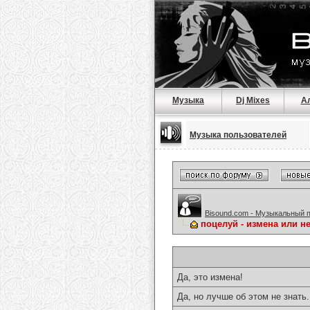
Музыка
Dj Mixes
А
Музыка пользователей
Bisound.com - Музыкальный 
поцелуй - измена или нет
Да, это измена!
Да, но лучше об этом не знать.