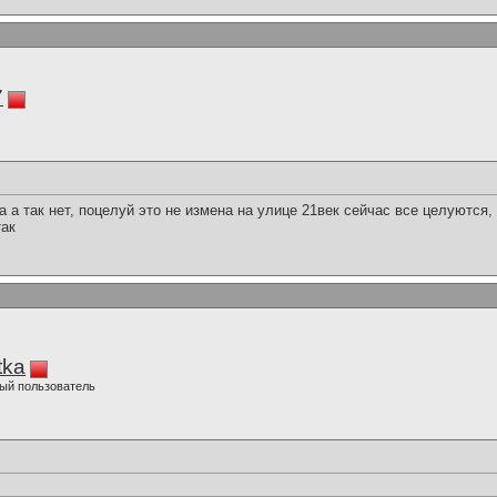
7
а а так нет, поцелуй это не измена на улице 21век сейчас все целуются,
так
tka
ый пользователь