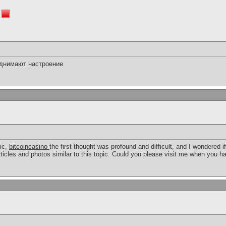
однимают настроение
pic,
bitcoincasino
the first thought was profound and difficult, and I wondered 
rticles and photos similar to this topic. Could you please visit me when you h