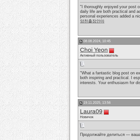
"I thoroughly enjoyed your post 
daily life are both practical and
personal experiences added a nic
양천출장안마
08.08.2024, 10:45
Choi Yeon
Активный пользователь
"What a fantastic blog post on ex
both inspiring and practical. I es
interests. Your enthusiasm for d
19.11.2025, 13:56
Laura09
Новичок
Продолжайте делиться — ваша