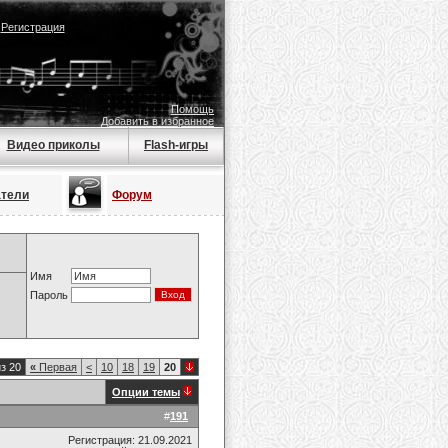
|
Регистрация
Помощь
Добавить в избранное
Видео приколы
Flash-игры
атели
Форум
Имя
Пароль
з 20
«
Первая
<
10
18
19
20
Опции темы
#
191
Регистрация: 21.09.2021