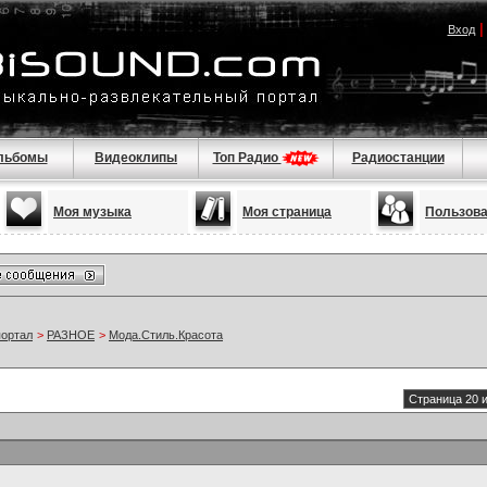
Вход
льбомы
Видеоклипы
Топ Радио
Радиостанции
Моя музыка
Моя страница
Пользов
портал
>
РАЗНОЕ
>
Мода.Стиль.Красота
Страница 20 и