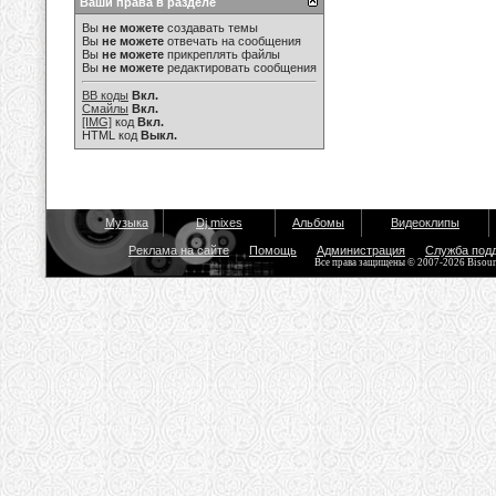
Ваши права в разделе
Вы
не можете
создавать темы
Вы
не можете
отвечать на сообщения
Вы
не можете
прикреплять файлы
Вы
не можете
редактировать сообщения
BB коды
Вкл.
Смайлы
Вкл.
[IMG]
код
Вкл.
HTML код
Выкл.
Музыка
Dj mixes
Альбомы
Видеоклипы
Реклама на сайте
Помощь
Администрация
Служба под
Все права защищены © 2007-2026 Bisou