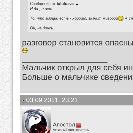
Сообщение от
tululueva
И да , и нет.
То, что эмоции есть - хорошо, значит живооой
А ст
Ой, не боись...
разговор становится опасн
__________________
Мальчик открыл для себя инт
Больше о мальчике сведений
03.09.2011, 23:21
Апостол
Активный пользователь