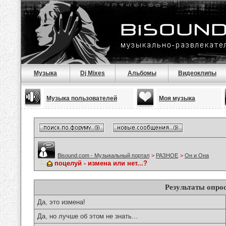
Музыка
Dj Mixes
Альбомы
Видеоклипы
Музыка пользователей
Моя музыка
Bisound.com - Музыкальный портал
>
РАЗНОЕ
>
Он и Она
поцелуй - измена или нет...?
Результаты опро
Да, это измена!
Да, но лучше об этом не знать...