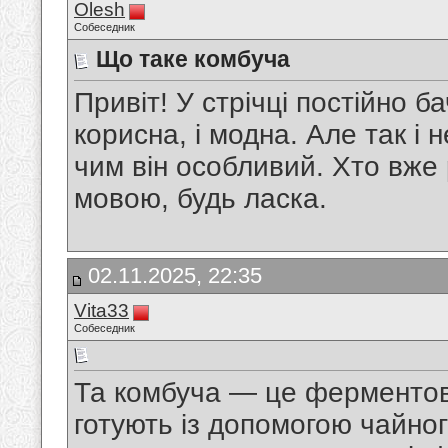
Olesh
Собеседник
Що таке комбуча
Привіт! У стрічці постійно б
корисна, і модна. Але так і н
чим він особливий. Хто вже
мовою, будь ласка.
02.11.2025, 22:35
Vita33
Собеседник
Та комбуча — це ферментова
готують із допомогою чайног