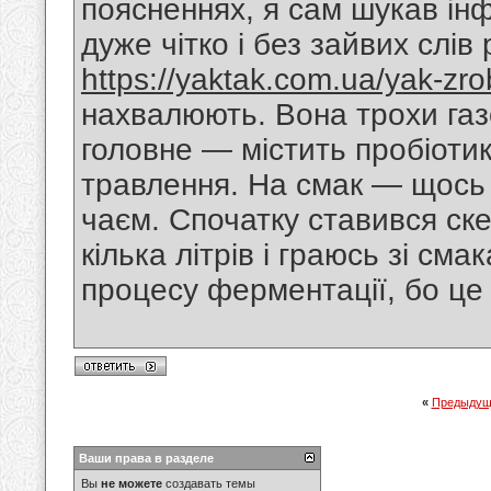
поясненнях, я сам шукав інф
дуже чітко і без зайвих слі
https://yaktak.com.ua/yak-zro
нахвалюють. Вона трохи газо
головне — містить пробіотик
травлення. На смак — щось 
чаєм. Спочатку ставився ск
кілька літрів і граюсь зі см
процесу ферментації, бо це 
«
Предыдущ
Ваши права в разделе
Вы
не можете
создавать темы