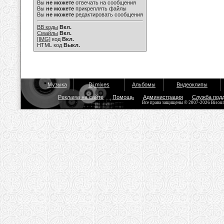
Вы
не можете
отвечать на сообщения
Вы
не можете
прикреплять файлы
Вы
не можете
редактировать сообщения
BB коды
Вкл.
Смайлы
Вкл.
[IMG]
код
Вкл.
HTML код
Выкл.
Музыка
Dj mixes
Альбомы
Видеоклипы
Реклама на сайте
Помощь
Администрация
Служба под
Все права защищены © 2007-2026 Bisou