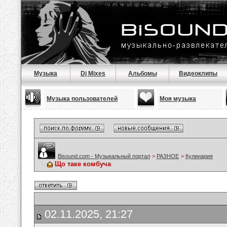
Музыка
Dj Mixes
Альбомы
Видеоклипы
Музыка пользователей
Моя музыка
Bisound.com - Музыкальный портал
>
РАЗНОЕ
>
Кулинария
Що таке комбуча
02.11.2025, 21:27