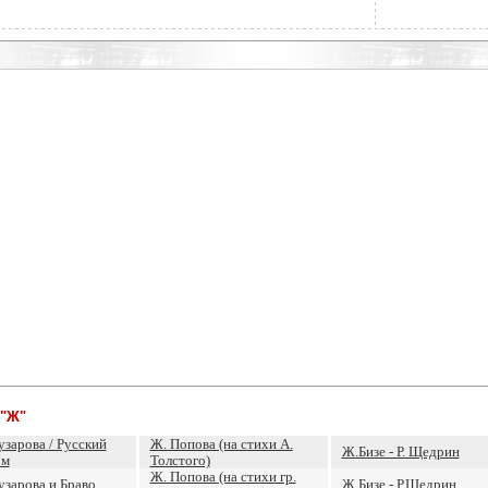
 "Ж"
узарова / Русский
Ж. Попова (на стихи А.
Ж.Бизе - Р. Щедрин
ом
Толстого)
Ж. Попова (на стихи гр.
узарова и Браво
Ж.Бизе - Р.Щедрин