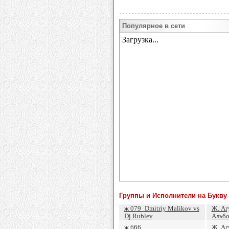
Популярное в сети
Группы и Исполнители на Букву
ж 079_Dmitriy Malikov vs
Ж. Аг
Dj Rublev
Альб
ж 666
Ж. Аг