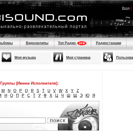
|
Вход
льбомы
Видеоклипы
Топ Радио
Радиостанции
Моя музыка
Моя страница
Пользова
Группы (Имени Исполнителя):
M
N
O
P
Q
R
S
T
U
V
W
X
Y
Z
·
·
·
·
·
·
·
·
·
·
·
·
·
·
М
Н
О
П
Р
С
Т
У
Ф
Х
Ц
Ч
Ш
Щ
Э
Ю
Я
·
·
·
·
·
·
·
·
·
·
·
·
·
·
·
·