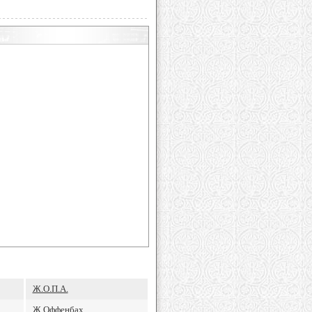
Ж.О.П.А.
Ж.Оффенбах