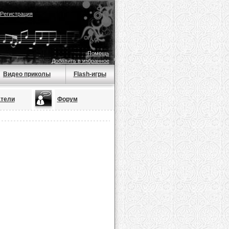
Регистрация
Помощь
Добавить в избранное
Видео приколы
Flash-игры
тели
Форум