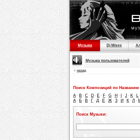
Музыка
Dj Mixes
А
Музыка пользователей
назад
Поиск Композиций по Названию 
A
B
C
D
E
F
G
H
I
J
K
L
·
·
·
·
·
·
·
·
·
·
·
А
Б
В
Г
Д
Е
Ж
З
И
К
Л
·
·
·
·
·
·
·
·
·
·
·
Поиск Музыки: