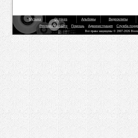
Музыка
Dj mixes
Альбомы
Видеоклипы
Реклама на сайте
Помощь
Администрация
Служба подд
Все права защищены © 2007-2026 Biso