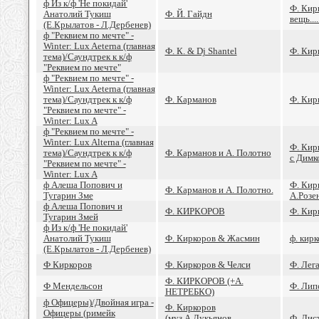
ф Из к/ф 'Не покидай'
Ф. Кир
Анатолий Тукиш
Ф. Й. Гайдн
вещь.....
(Е.Крылатов - Л.Дербенев)
ф "Реквием по мечте" -
Winter: Lux Aeterna (главная
Ф. К. & Dj Shantel
Ф. Кир
тема)/Саундтрек к к/ф
"Реквием по мечте"
ф "Реквием по мечте" -
Winter: Lux Aeterna (главная
тема)/Саундтрек к к/ф
Ф. Карманов
Ф. Кир
"Реквием по мечте" -
Winter: Lux A
ф "Реквием по мечте" -
Winter: Lux Alterna (главная
Ф. Кирк
тема)/Саундтрек к к/ф
Ф. Карманов и А. Полотно
с Димкой
"Реквием по мечте" -
Winter: Lux A
ф Алеша Попович и
Ф. Кир
Ф. Карманов и А. Полотно.
Тугарин Зме
А.Розе
ф Алеша Попович и
Ф. КИРКОРОВ
Ф. Кир
Тугарин Змей
ф Из к/ф 'Не покидай'
Анатолий Тукиш
Ф. Киркоров & Жасмин
ф. кирк
(Е.Крылатов - Л.Дербенев)
Ф Киркоров
Ф. Киркоров & Челси
Ф. Лег
Ф. КИРКОРОВ (+А.
Ф Мендельсон
Ф. Лип
НЕТРЕБКО)
ф Офицеры)/Двойная игра -
Ф. Киркоров
Офицеры (римейк
(муз.А.Лукьянов,
Ф. Лис