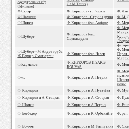
саундтрека из к/ф
Сл.М.Танич)
Офицеры)
Ф Скляр
Ф. Киркоров - гр. Челси
Ф. Лэй
Ф Шаляпин
Ф. Киркоров - Струны души
Ф. М. 
Ф Шопен
Ф. Киркоров feat. Antique
Ф. Мен
Ф. Мен
Менухи
Ф. Киркоров feat.
Ф Шуберт
Курц -
Сценакардия
Лондо
филарм
Ф. Мен
Ф Шуберт - М Андре труба
Ф. Киркоров feat. Челси
Перая -
Ж Паркер-Смит орган
Маррин
Ф. КИРКОРОВ И SAKIS
Ф,Карманов
Ф. Мен
ROUVAS-
Ф. Мен
музыки
Ф-но
Ф. Киркоров и А. Петрик
Шекспи
ночь"
Ф. Киркоров
Ф. Киркоров и А. Пугачёва
Ф. Муг
Ф. Киркоров и А. Стоцкая
Ф. Киркоров и А. Стоцкая
Ф. Пул
Ф. Шопен
Ф. Киркоров и А.Петрик
Ф. Ране
Ф. Бегбедер
Ф. Киркоров и К. Орбакайте
Ф. рэп
Ф. Волков
Ф. Киркоров и М. Распутина
Ф. Скл