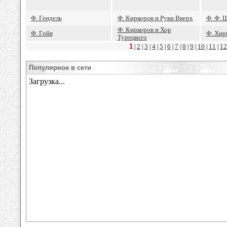
Ф. Гендель
Ф. Киркоров и Руки Вверх
Ф. Ф. 
Ф. Киркоров и Хор
Ф. Гойя
Ф. Хи
Турецкого
1
2
3
4
5
6
7
8
9
10
11
12
|
|
|
|
|
|
|
|
|
|
|
Популярное в сети