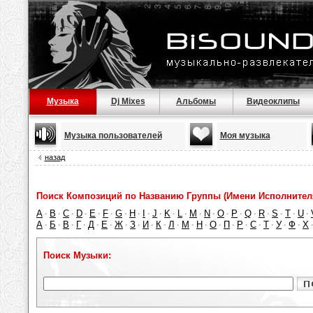
Музыка
Dj Mixes
Альбомы
Видеоклипы
Музыка пользователей
Моя музыка
назад
Поиск Композиций по Названию Группы (Имени Исполнител
A
B
C
D
E
F
G
H
I
J
K
L
M
N
O
P
Q
R
S
T
U
·
·
·
·
·
·
·
·
·
·
·
·
·
·
·
·
·
·
·
·
·
А
Б
В
Г
Д
Е
Ж
З
И
К
Л
М
Н
О
П
Р
С
Т
У
Ф
Х
·
·
·
·
·
·
·
·
·
·
·
·
·
·
·
·
·
·
·
·
Поиск Музыки: