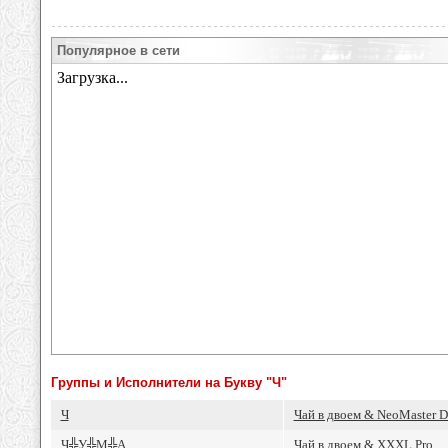
Популярное в сети
Группы и Исполнители на Букву "Ч"
Ч
Чай в двоем & NeoMaster D
Ч╬У╬М╬A
Чай в двоем & XXXL Pro