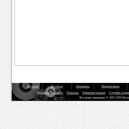
Музыка
Dj mixes
Альбомы
Видеоклипы
Реклама на сайте
Помощь
Администрация
Служба подд
Все права защищены © 2007-2026 Biso