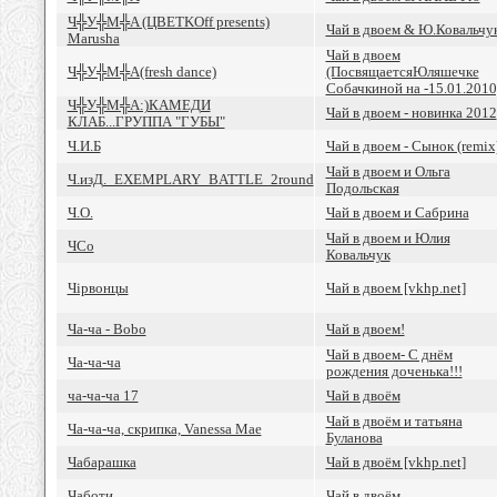
Ч╬У╬М╬A (ЦВЕТKOff presents)
Чай в двоем & Ю.Ковальчу
Marusha
Чай в двоем
Ч╬У╬М╬A(fresh dance)
(ПосвящаетсяЮляшечке
Собачкиной на -15.01.2010
Ч╬У╬М╬A:)КАМЕДИ
Чай в двоем - новинка 2012
КЛАБ...ГРУППА "ГУБЫ"
Ч.И.Б
Чай в двоем - Сынок (remix
Чай в двоем и Ольга
Ч.изД._EXEMPLARY_BATTLE_2round
Подольская
Ч.О.
Чай в двоем и Сабрина
Чай в двоем и Юлия
ЧCo
Ковальчук
Чiрвонцы
Чай в двоем [vkhp.net]
Ча-ча - Bobo
Чай в двоем!
Чай в двоем- С днём
Ча-ча-ча
рождения доченька!!!
ча-ча-ча 17
Чай в двоём
Чай в двоём и татьяна
Ча-ча-ча, скрипка, Vanessa Mae
Буланова
Чабарашка
Чай в двоём [vkhp.net]
Чаботи
Чай в двоём.