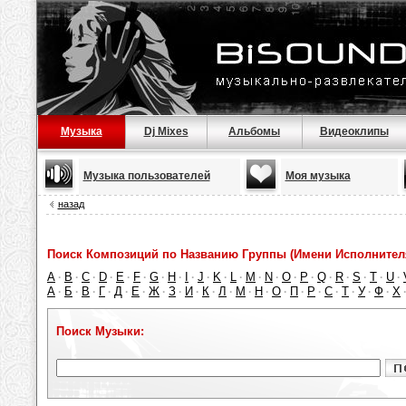
Музыка
Dj Mixes
Альбомы
Видеоклипы
Музыка пользователей
Моя музыка
назад
Поиск Композиций по Названию Группы (Имени Исполнител
A
B
C
D
E
F
G
H
I
J
K
L
M
N
O
P
Q
R
S
T
U
·
·
·
·
·
·
·
·
·
·
·
·
·
·
·
·
·
·
·
·
·
А
Б
В
Г
Д
Е
Ж
З
И
К
Л
М
Н
О
П
Р
С
Т
У
Ф
Х
·
·
·
·
·
·
·
·
·
·
·
·
·
·
·
·
·
·
·
·
Поиск Музыки: