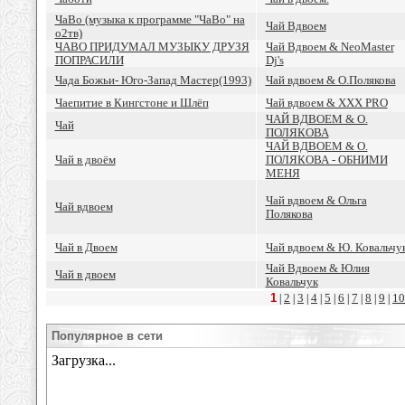
ЧаВо (музыка к программе "ЧаВо" на
Чай Вдвоем
о2тв)
ЧАВО ПРИДУМАЛ МУЗЫКУ ДРУЗЯ
Чай Вдвоем & NeoMaster
ПОПРАСИЛИ
Dj's
Чада Божьи- Юго-Запад Мастер(1993)
Чай вдвоем & O.Полякова
Чаепитие в Кингстоне и Шлёп
Чай вдвоем & XXX PRO
ЧАЙ ВДВОЕМ & О.
Чай
ПОЛЯКОВА
ЧАЙ ВДВОЕМ & О.
Чай в двоём
ПОЛЯКОВА - ОБНИМИ
МЕНЯ
Чай вдвоем & Ольга
Чай вдвоем
Полякова
Чай в Двоем
Чай вдвоем & Ю. Ковальчу
Чай Вдвоем & Юлия
Чай в двоем
Ковальчук
1
2
3
4
5
6
7
8
9
10
|
|
|
|
|
|
|
|
|
Популярное в сети