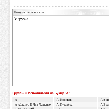
Популярное в сети
Группы и Исполнители на Букву "А"
А
А .Новиков
А в си
А Абдалов И Лев Лещенко
А .Пугачёва
А Вед