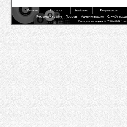
Музыка
Dj mixes
Альбомы
Видеоклипы
Реклама на сайте
Помощь
Администрация
Служба подд
Все права защищены © 2007-2026 Biso