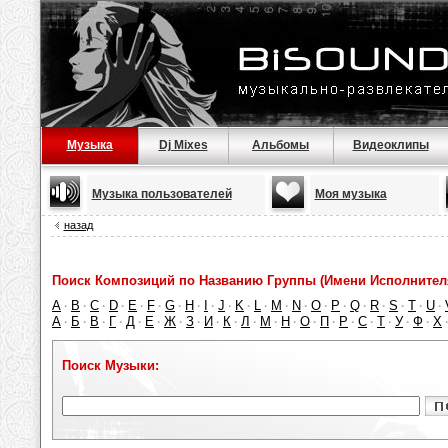
Музыка
Dj Mixes
Альбомы
Видеоклипы
Музыка пользователей
Моя музыка
назад
Поиск Композиций по Названию Группы (Имени Исполнител
A
B
C
D
E
F
G
H
I
J
K
L
M
N
O
P
Q
R
S
T
U
·
·
·
·
·
·
·
·
·
·
·
·
·
·
·
·
·
·
·
·
·
А
Б
В
Г
Д
Е
Ж
З
И
К
Л
М
Н
О
П
Р
С
Т
У
Ф
Х
·
·
·
·
·
·
·
·
·
·
·
·
·
·
·
·
·
·
·
·
Поиск Музыки: