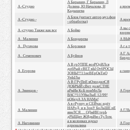
А Барыкин, Г Барыкин, Л
А -Студио
Долина, Ю Началова, Н
а вре
Кадышева
А Блок (читает автор,муз.фон
А -Студио -
А вре
- обработка)
А вы с
А -студио Также как все
А Бойко
взорви
А . Малинин
А Бондарева
А ВЫ
А . Пугачова
А Борлаков
А г а т
А Г А
А . Семенович
А Буйнов
бардо
А В грУППЕ возРОдИЛся
добРый сВЕТ вЫ ОтбРОСЫ
А .Егорова
а гаин
ЗОНЫ!!!11неВЕрОяТнО
УнЫЛы
А В ГРуПпЕ вОзродилСЯ
ДОБРЫЙ сВет долеСТНЕ
А .Звинцов -
аРмИя КсБ поиМеЛа
А Гер
ВАС!!11УНыЛыЕ 12/99!
пОбедА ЗА НАМи!
А в гРуппу и СЕЙчас идёт
НАРоД, и в ЗонУ БоЛьШЕ нЕ
А .Малинин
А ГЛ
явиЛСЯ..... ОДмИН терЬ
дРЫЩит ЖИдкИм сТуЛом.
а в колонках идеал
А .Наговицин
А Гор
адреналина