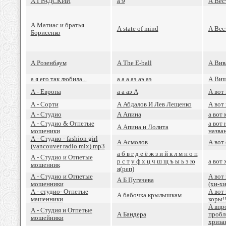
А ГРАДСКИЙ
а 9
А Вес
А Матиас и братья
А state of mind
А Вес
Борисенко
А Розенбаум
А The E-ball
А Вив
а я его так любила...
а а а аэ аэ аэ
А Ви
А - Европа
а а аэ А
А вот 
А - Сорти
А Абдалов И Лев Лещенко
А вот 
А - Студио
А Апина
а вот 
А - Студио & Отпетые
а вот 
А Апина и Лолита
мошеники
назва
А - Студио - fashion girl
А Асмолов
А вот
(vancouver radio mix).mp3
а б в г д е ё ж з и й к л м н о п
А - Студио и Отпетые
р с т у ф х ц ч ш щ ъ ы ь э ю
а вот 
мошенник
я(реп)
А - Студио и Отпетые
А вот
А Б Пугачева
мошенники
(хи-х
А - студио- Отпетые
А вот 
А бабочка крылышкам
машенники
коры!!
А впр
А - Студия и Отпетые
А Бандера
пробл
мошейники
хризан