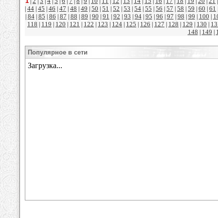
1
2
3
4
5
6
7
8
9
10
11
12
13
14
15
16
17
18
19
20
21
|
|
|
|
|
|
|
|
|
|
|
|
|
|
|
|
|
|
|
|
44
45
46
47
48
49
50
51
52
53
54
55
56
57
58
59
60
61
|
|
|
|
|
|
|
|
|
|
|
|
|
|
|
|
|
|
84
85
86
87
88
89
90
91
92
93
94
95
96
97
98
99
100
1
|
|
|
|
|
|
|
|
|
|
|
|
|
|
|
|
|
|
118
119
120
121
122
123
124
125
126
127
128
129
130
13
|
|
|
|
|
|
|
|
|
|
|
|
|
148
149
|
|
Популярное в сети