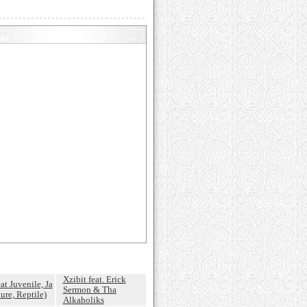
Xzibit feat. Erick
eat Juvenile, Ja
Sermon & Tha
ure, Reptile)
Alkaholiks