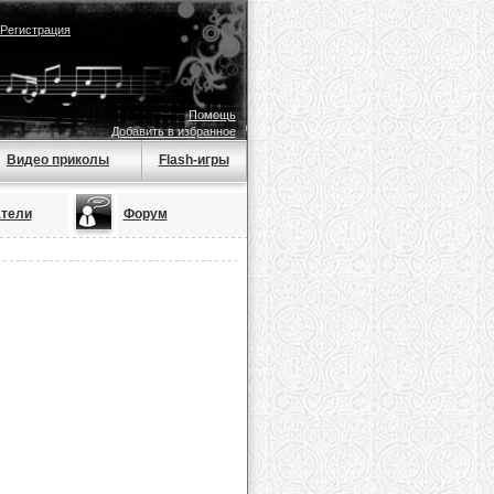
Регистрация
Помощь
Добавить в избранное
Видео приколы
Flash-игры
тели
Форум