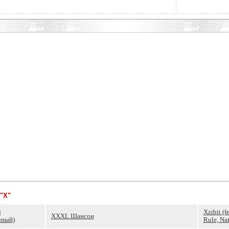
"X"
3
Xzibit (f
XXXL Шансон
чный)
Rule, Nat