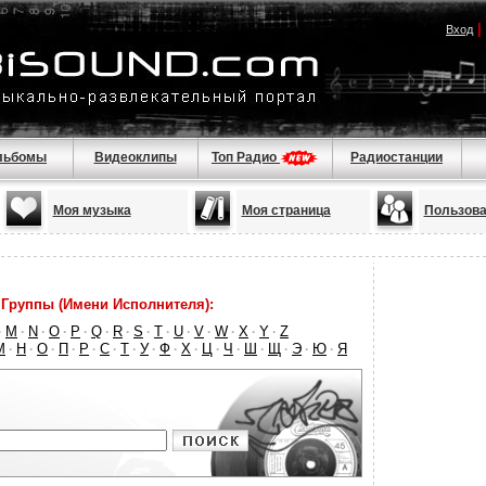
|
Вход
льбомы
Видеоклипы
Топ Радио
Радиостанции
Моя музыка
Моя страница
Пользова
Группы (Имени Исполнителя):
M
N
O
P
Q
R
S
T
U
V
W
X
Y
Z
·
·
·
·
·
·
·
·
·
·
·
·
·
·
М
Н
О
П
Р
С
Т
У
Ф
Х
Ц
Ч
Ш
Щ
Э
Ю
Я
·
·
·
·
·
·
·
·
·
·
·
·
·
·
·
·