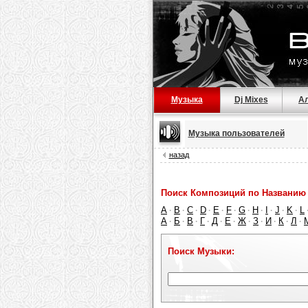
Музыка
Dj Mixes
А
Музыка пользователей
назад
Поиск Композиций по Названию 
A
B
C
D
E
F
G
H
I
J
K
L
·
·
·
·
·
·
·
·
·
·
·
А
Б
В
Г
Д
Е
Ж
З
И
К
Л
·
·
·
·
·
·
·
·
·
·
·
Поиск Музыки: