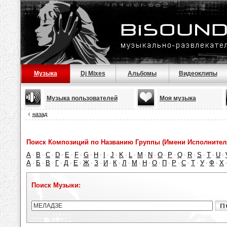
Музыка
Dj Mixes
Альбомы
Видеоклипы
Музыка пользователей
Моя музыка
назад
Поиск Композиций по Названию Группы (Имени Исполнител
A
B
C
D
E
F
G
H
I
J
K
L
M
N
O
P
Q
R
S
T
U
·
·
·
·
·
·
·
·
·
·
·
·
·
·
·
·
·
·
·
·
·
А
Б
В
Г
Д
Е
Ж
З
И
К
Л
М
Н
О
П
Р
С
Т
У
Ф
Х
·
·
·
·
·
·
·
·
·
·
·
·
·
·
·
·
·
·
·
·
Поиск Музыки: