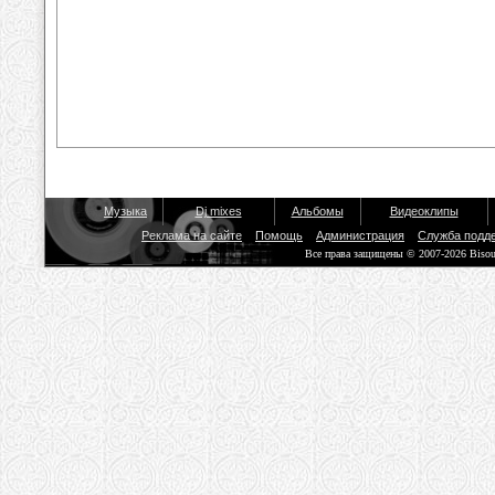
Музыка
Dj mixes
Альбомы
Видеоклипы
Реклама на сайте
Помощь
Администрация
Служба подд
Все права защищены © 2007-2026 Biso