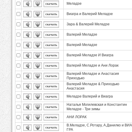
Меладзе
скачать
Виагра и Валерий Меладзе
скачать
Зара & Валерий Меладзе
скачать
Валерий Меладзе
скачать
Валерий Меладзе
скачать
Валерий Меладзе И Виагра
скачать
Валерий Меладзе и Ани Лорак
скачать
Валерий Меладзе и Анастасия
скачать
Приходько
Валерий Меладзе & Приходько
скачать
Анастасия
Меладзе Валерий и Виагра
скачать
Наталья Могилевская и Константин
скачать
Меладзе - Три зимы
АНИ ЛОРАК
скачать
В.Меладзе, С.Ротару, А.Данилко и ВИА
скачать
ГРА