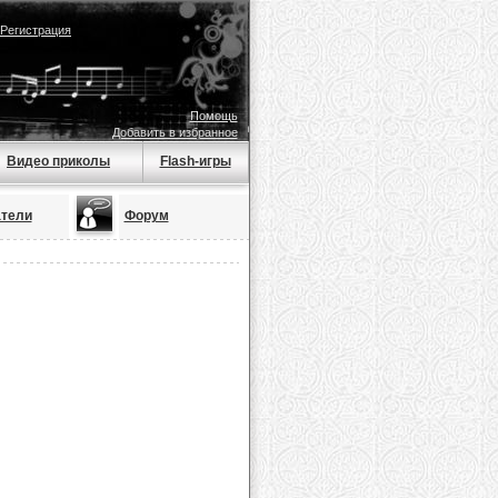
Регистрация
Помощь
Добавить в избранное
Видео приколы
Flash-игры
тели
Форум