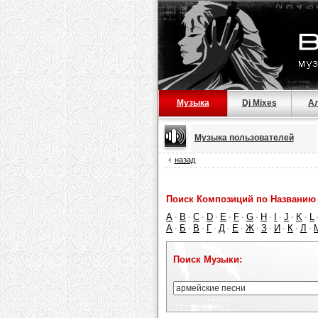
Музыка
Dj Mixes
А
Музыка пользователей
назад
Поиск Композиций по Названию 
A
B
C
D
E
F
G
H
I
J
K
L
·
·
·
·
·
·
·
·
·
·
·
А
Б
В
Г
Д
Е
Ж
З
И
К
Л
·
·
·
·
·
·
·
·
·
·
·
Поиск Музыки: