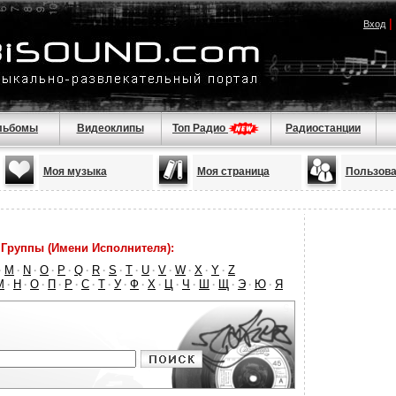
|
Вход
льбомы
Видеоклипы
Топ Радио
Радиостанции
Моя музыка
Моя страница
Пользова
Группы (Имени Исполнителя):
M
N
O
P
Q
R
S
T
U
V
W
X
Y
Z
·
·
·
·
·
·
·
·
·
·
·
·
·
·
М
Н
О
П
Р
С
Т
У
Ф
Х
Ц
Ч
Ш
Щ
Э
Ю
Я
·
·
·
·
·
·
·
·
·
·
·
·
·
·
·
·