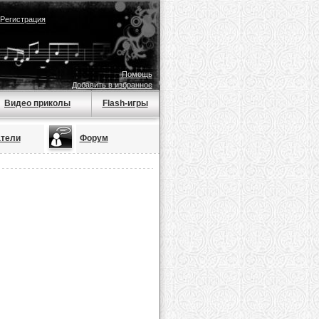
Регистрация
Помощь
Добавить в избранное
Видео приколы
Flash-игры
тели
Форум