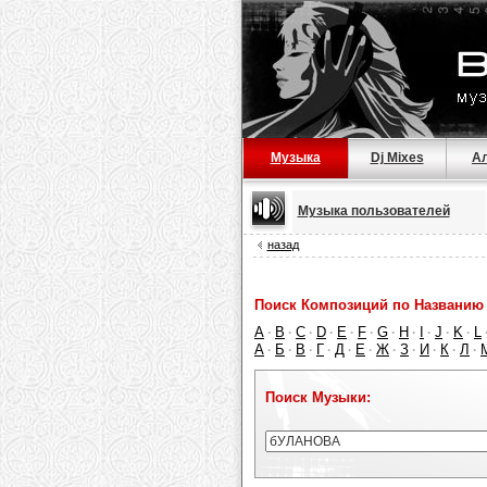
Музыка
Dj Mixes
А
Музыка пользователей
назад
Поиск Композиций по Названию 
A
B
C
D
E
F
G
H
I
J
K
L
·
·
·
·
·
·
·
·
·
·
·
А
Б
В
Г
Д
Е
Ж
З
И
К
Л
·
·
·
·
·
·
·
·
·
·
·
Поиск Музыки: