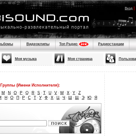
|
Вход
льбомы
Видеоклипы
Топ Радио
Радиостанции
Моя музыка
Моя страница
Пользова
Группы (Имени Исполнителя):
M
N
O
P
Q
R
S
T
U
V
W
X
Y
Z
·
·
·
·
·
·
·
·
·
·
·
·
·
·
М
Н
О
П
Р
С
Т
У
Ф
Х
Ц
Ч
Ш
Щ
Э
Ю
Я
·
·
·
·
·
·
·
·
·
·
·
·
·
·
·
·