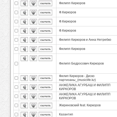
Филипп Киркоров
скачать
Ф.Киркоров
скачать
Ф.Киркоров
скачать
Ф.Киркоров
скачать
Филипп Киркоров и Анна Нетребко
скачать
Филипп Киркоров
скачать
скачать
Филипп Бедросович Киркоров
Филип Киркоров - Диско
скачать
партизаны_(musiclife.kz)
АНЖЕЛИКА АГУРБАШ И ФИЛИПП
скачать
КИРКОРОВ
АНЖЕЛИКА АГУРБАШ И ФИЛИПП
скачать
КИРКОРОВ
Жириновский feat. Киркоров
скачать
Казантип
скачать