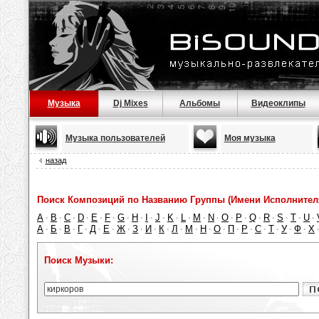
Музыка
Dj Mixes
Альбомы
Видеоклипы
Музыка пользователей
Моя музыка
назад
Поиск Композиций по Названию Группы (Имени Исполнител
A
B
C
D
E
F
G
H
I
J
K
L
M
N
O
P
Q
R
S
T
U
·
·
·
·
·
·
·
·
·
·
·
·
·
·
·
·
·
·
·
·
·
А
Б
В
Г
Д
Е
Ж
З
И
К
Л
М
Н
О
П
Р
С
Т
У
Ф
Х
·
·
·
·
·
·
·
·
·
·
·
·
·
·
·
·
·
·
·
·
Поиск Музыки: