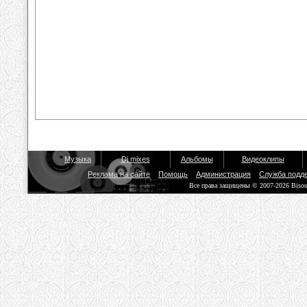
Музыка
Dj mixes
Альбомы
Видеоклипы
Реклама на сайте
Помощь
Администрация
Служба подд
Все права защищены © 2007-2026 Biso