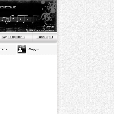
Регистрация
Помощь
Добавить в избранное
Видео приколы
Flash-игры
тели
Форум