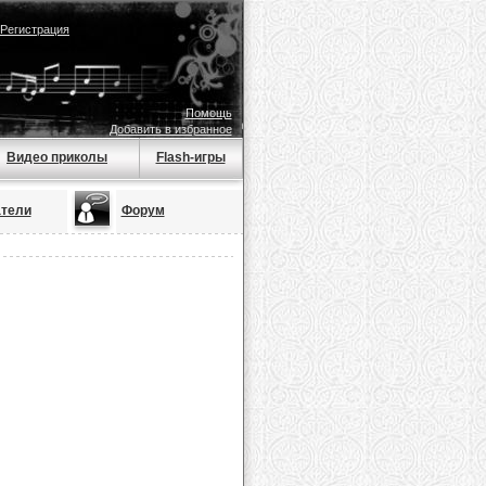
Регистрация
Помощь
Добавить в избранное
Видео приколы
Flash-игры
тели
Форум