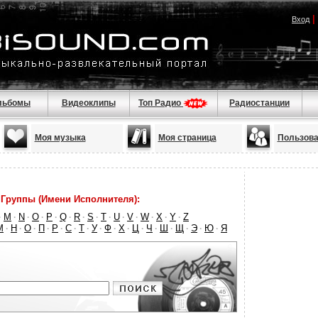
|
Вход
льбомы
Видеоклипы
Топ Радио
Радиостанции
Моя музыка
Моя страница
Пользова
Группы (Имени Исполнителя):
M
N
O
P
Q
R
S
T
U
V
W
X
Y
Z
·
·
·
·
·
·
·
·
·
·
·
·
·
·
М
Н
О
П
Р
С
Т
У
Ф
Х
Ц
Ч
Ш
Щ
Э
Ю
Я
·
·
·
·
·
·
·
·
·
·
·
·
·
·
·
·