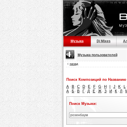
Музыка
Dj Mixes
А
Музыка пользователей
назад
Поиск Композиций по Названию 
A
B
C
D
E
F
G
H
I
J
K
L
·
·
·
·
·
·
·
·
·
·
·
А
Б
В
Г
Д
Е
Ж
З
И
К
Л
·
·
·
·
·
·
·
·
·
·
·
Поиск Музыки: